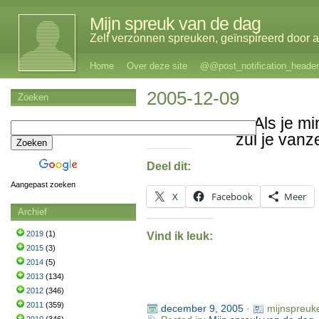
Mijn spreuk van de dag
Zelf verzonnen spreuken, geïnspireerd door al
Home
Over deze site
@@post_notification_header
2005-12-09
Zoeken
Als je m
zul je vanz
Deel dit:
Aangepast zoeken
X
Facebook
Meer
Archief
2019
(1)
Vind ik leuk:
2015
(3)
2014
(5)
2013
(134)
2012
(346)
2011
(359)
december 9, 2005
·
mijnspreuk