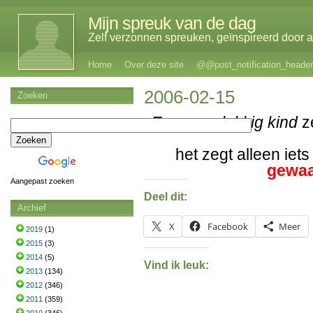
Mijn spreuk van de dag
Zelf verzonnen spreuken, geïnspireerd door al
Home
Over deze site
@@post_notification_header
2006-02-15
Zoeken
Een
ongelukkig kind
ze
het zegt alleen iet
gewaa
Aangepast zoeken
Deel dit:
Archief
X
Facebook
Meer
2019
(1)
2015
(3)
2014
(5)
Vind ik leuk:
2013
(134)
2012
(346)
2011
(359)