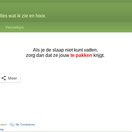
les wat ik zie en hoor.
Verzoekjes
Als je de slaap niet kunt
vatten
,
zorg dan dat ze jouw
te pakken
krijgt.
Meer
euken ·
No Comments
dag