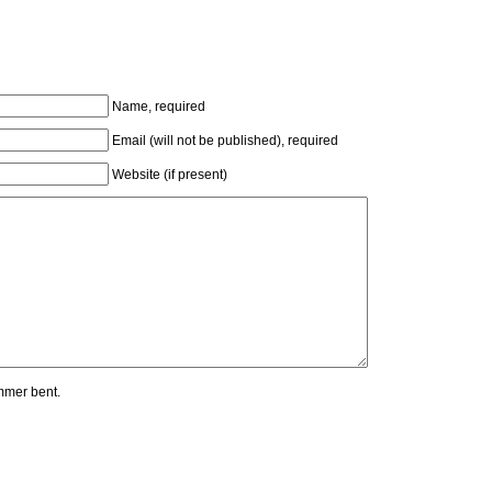
Name, required
Email (will not be published), required
Website (if present)
mmer bent.