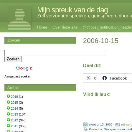
Mijn spreuk van de dag
Zelf verzonnen spreuken, geïnspireerd door al
Home
Over deze site
@@post_notification_header
2006-10-15
Zoeken
Deel dit:
Aangepast zoeken
X
Facebook
Archief
Vind ik leuk:
2019
(1)
2015
(3)
2014
(5)
2013
(134)
2012
(346)
oktober 15, 2006
·
mijnspr
2011
(359)
Posted in:
Mijn spreuk van de 