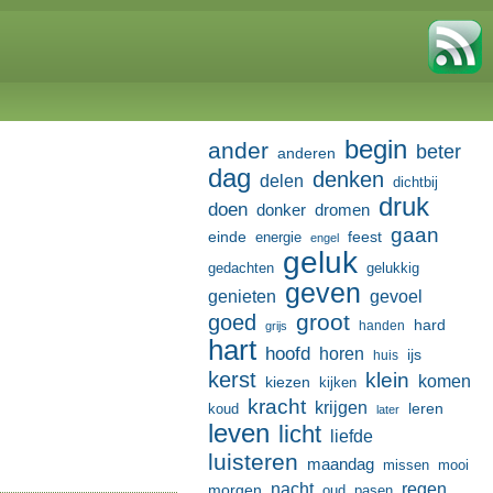
begin
ander
beter
anderen
dag
denken
delen
dichtbij
druk
doen
donker
dromen
gaan
einde
feest
energie
engel
geluk
gedachten
gelukkig
geven
genieten
gevoel
groot
goed
hard
handen
grijs
hart
hoofd
horen
ijs
huis
kerst
klein
komen
kiezen
kijken
kracht
krijgen
leren
koud
later
leven
licht
liefde
luisteren
maandag
missen
mooi
nacht
regen
morgen
oud
pasen