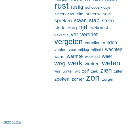
rust
rustig
schouderklopje
sneeuw
snel
sinterklaas
slim
stap
staan
spreken
steen
tijd
terug
toekomst
sterk
ver
verdriet
vakantie
vergeten
vinden
vertellen
wachten
voelen
voor
vrijdag
vrijheid
warmte
weer
warm
weekend
werk
weten
weg
werken
zien
zelf
wit
winter
ziek
wijs
zitten
zon
zoeken
zomer
zorgen
Next post »