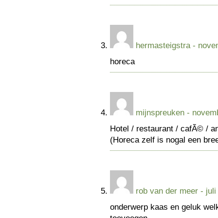
hermasteigstra
- nove
horeca
mijnspreuken
- novemb
Hotel / restaurant / cafÃ© / 
(Horeca zelf is nogal een bree
rob van der meer
- jul
onderwerp kaas en geluk welke