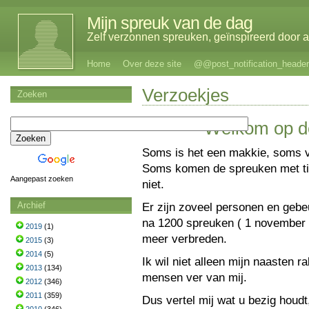
Mijn spreuk van de dag
Zelf verzonnen spreuken, geïnspireerd door al
Home
Over deze site
@@post_notification_header
Verzoekjes
Zoeken
Welkom op de
Soms is het een makkie, soms va
Soms komen de spreuken met tie
Aangepast zoeken
niet.
Archief
Er zijn zoveel personen en gebeu
na 1200 spreuken ( 1 november 
2019
(1)
meer verbreden.
2015
(3)
2014
(5)
Ik wil niet alleen mijn naasten r
2013
(134)
mensen ver van mij.
2012
(346)
2011
(359)
Dus vertel mij wat u bezig houdt