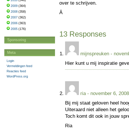
2010
(346)
over te schrijven.
2009
(364)
2008
(358)
Â
2007
(362)
2006
(363)
2005
(176)
13 Responses
Sponsoring
Meta
mijnspreuken
- novemb
Login
Hier kunt u mij inspiratie ge
Vermeldingen feed
Reacties feed
WordPress.org
ria
- november 6, 2008
Bij mij staat geloven heel hoo
Uiteraard niet alleen het gelo
Toch komt dit ook in jouw spr
Ria