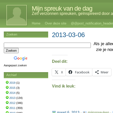
Mijn spreuk van de dag
Zelf verzonnen spreuken, geïnspireerd door al
Home
Over deze site
@@post_notification_header
2013-03-06
Zoeken
Als je al
zie je no
Deel dit:
Aangepast zoeken
X
Facebook
Meer
Archief
2019
(1)
Vind ik leuk:
2015
(3)
2014
(5)
2013
(134)
2012
(346)
2011
(359)
maart 6, 2013
·
mijnspreuken ·