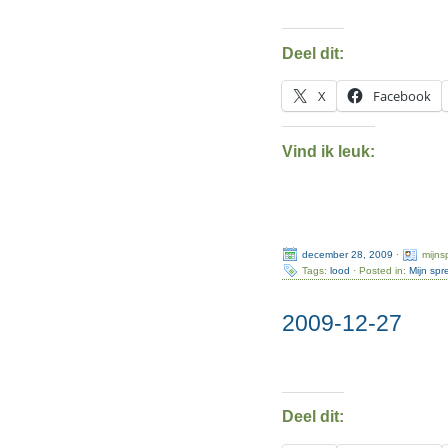
Deel dit:
X
Facebook
Vind ik leuk:
december 28, 2009
·
mijns
Tags:
lood
· Posted in:
Mijn sp
2009-12-27
Deel dit: