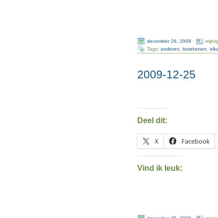
december 26, 2009
·
mijns
Tags:
anderen
,
betekenen
,
elk
2009-12-25
Deel dit:
X
Facebook
Vind ik leuk:
december 25, 2009
·
mijns