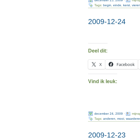
Tags:
begin
,
einde
,
kerst
,
viere
2009-12-24
Deel dit:
X
Facebook
Vind ik leuk:
december 24, 2009
·
mijns
Tags:
anderen
,
mooi
,
waardere
2009-12-23