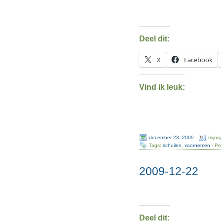
Deel dit:
X
Facebook
Vind ik leuk:
december 23, 2009
·
mijns
Tags:
schuilen
,
voornemen
· Po
2009-12-22
Deel dit: