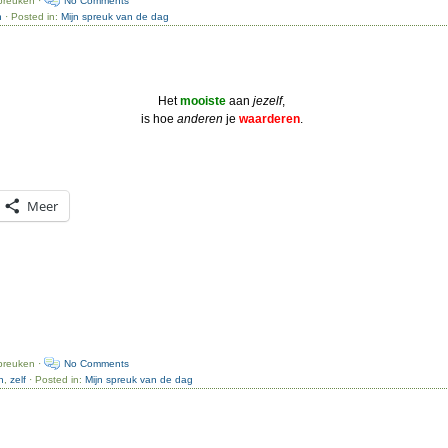
n
· Posted in:
Mijn spreuk van de dag
Het
mooiste
aan
jezelf
,
is hoe
anderen
je
waarderen
.
Meer
preuken ·
No Comments
n
,
zelf
· Posted in:
Mijn spreuk van de dag