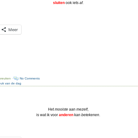
sluiten
ook iets
af
.
Meer
preuken ·
No Comments
reuk van de dag
Het
mooiste
aan
mezelf
,
is wat ik voor
anderen
kan
betekenen
.