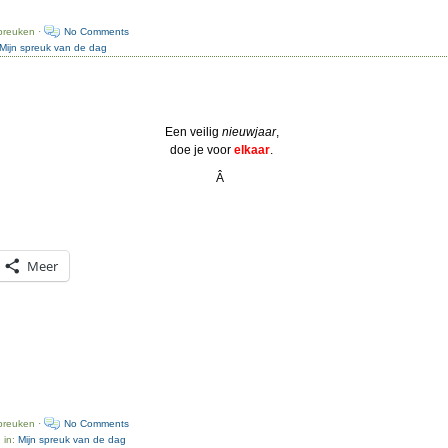
preuken ·
No Comments
Mijn spreuk van de dag
Een veilig
nieuwjaar
,
doe je voor
elkaar
.
Â
Meer
preuken ·
No Comments
 in:
Mijn spreuk van de dag