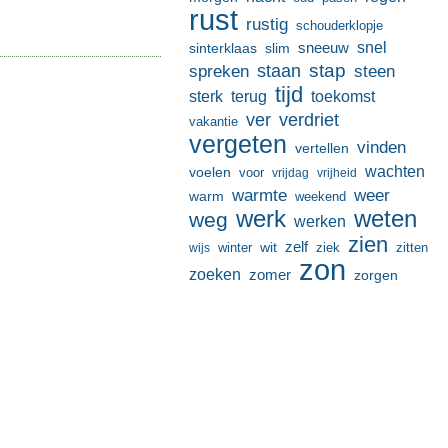
rust
rustig
schouderklopje
sneeuw
snel
sinterklaas
slim
stap
staan
spreken
steen
tijd
terug
toekomst
sterk
ver
verdriet
vakantie
vergeten
vinden
vertellen
wachten
voelen
voor
vrijdag
vrijheid
warmte
weer
warm
weekend
werk
weten
weg
werken
zien
zelf
wit
winter
ziek
wijs
zitten
zon
zoeken
zomer
zorgen