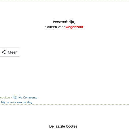
Verstrooit
zijn,
is alleen voor
wegenzout
.
Meer
preuken ·
No Comments
:
Mijn spreuk van de dag
De laatste
loodjes
,