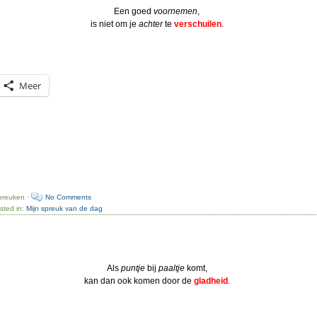
Een goed
voornemen
,
is niet om je
achter
te
verschuilen
.
Meer
preuken ·
No Comments
sted in:
Mijn spreuk van de dag
Als
puntje
bij
paaltje
komt,
kan dan ook komen door de
gladheid
.