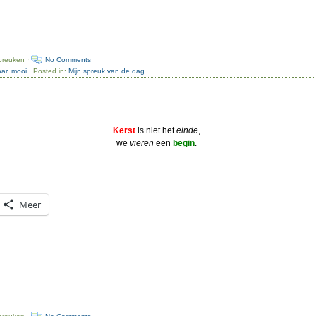
preuken ·
No Comments
aar
,
mooi
· Posted in:
Mijn spreuk van de dag
Kerst
is niet het
einde
,
we
vieren
een
begin
.
Meer
preuken ·
No Comments