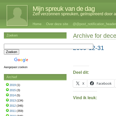
Mijn spreuk van de dag
Zelf verzonnen spreuken, geïnspireerd door al
Home
Over deze site
@@post_notification_header
Archive for dec
Zoeken
2009-12-31
Aangepast zoeken
Deel dit:
Archief
X
Facebook
2019
(1)
2015
(3)
2014
(5)
Vind ik leuk:
2013
(134)
2012
(346)
2011
(359)