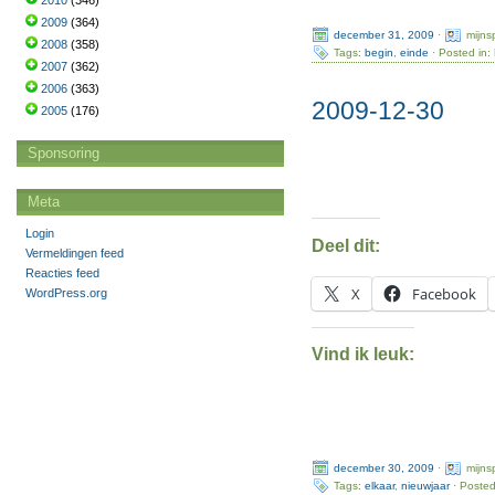
2010
(346)
2009
(364)
december 31, 2009
·
mijns
2008
(358)
Tags:
begin
,
einde
· Posted in:
2007
(362)
2006
(363)
2009-12-30
2005
(176)
Sponsoring
Meta
Login
Deel dit:
Vermeldingen feed
Reacties feed
X
Facebook
WordPress.org
Vind ik leuk:
december 30, 2009
·
mijns
Tags:
elkaar
,
nieuwjaar
· Posted