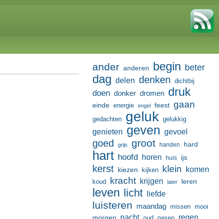
begin
ander
beter
anderen
dag
denken
delen
dichtbij
druk
doen
donker
dromen
gaan
einde
feest
energie
engel
geluk
gedachten
gelukkig
geven
genieten
gevoel
groot
goed
hard
handen
grijs
hart
hoofd
horen
ijs
huis
kerst
klein
komen
kiezen
kijken
kracht
krijgen
leren
koud
later
leven
licht
liefde
luisteren
maandag
missen
mooi
nacht
regen
morgen
oud
pasen