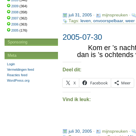
2010
(346)
2009
(364)
2008
(358)
juli 31, 2005
·
mijnspreuken ·
2007
(362)
Tags:
leven
,
onvoorspelbaar
,
weer
2006
(363)
2005
(176)
2005-07-30
Sponsoring
Kom er ’s nacht
dan is ’s ochtends
Meta
Login
Deel dit:
Vermeldingen feed
Reacties feed
WordPress.org
X
Facebook
Meer
Vind ik leuk:
juli 30, 2005
·
mijnspreuken ·