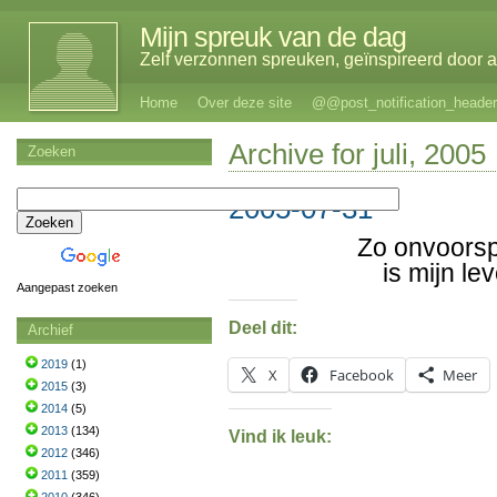
Mijn spreuk van de dag
Zelf verzonnen spreuken, geïnspireerd door al
Home
Over deze site
@@post_notification_header
Archive for juli, 2005
Zoeken
2005-07-31
Zo onvoorsp
is mijn l
Aangepast zoeken
Deel dit:
Archief
2019
(1)
X
Facebook
Meer
2015
(3)
2014
(5)
2013
(134)
Vind ik leuk:
2012
(346)
2011
(359)