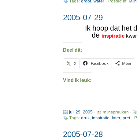
Tags:
groot
,
water
· Posted in:
Mijn
2005-07-29
Ik hoop dat het 
de
inspiratie
kwam
Deel dit:
X
Facebook
Meer
Vind ik leuk:
juli 29, 2005
·
mijnspreuken ·
Tags:
druk
,
inspiratie
,
later
,
pret
· P
2005-07-28