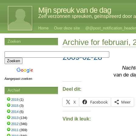
Mijn spreuk van de dag
Zelf verzonnen spreuken, geïnspireerd door al
Home
Over deze site
@@post_notification_header
Archive for februari,
Zoeken
2009-02-28
Nacht
van de
da
Aangepast zoeken
Deel dit:
Archief
2019
(1)
X
Facebook
Meer
2015
(3)
2014
(5)
2013
(134)
Vind ik leuk:
2012
(346)
2011
(359)