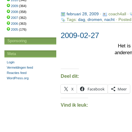
2010
(346)
2009
(364)
2008
(358)
februari 28, 2009
·
coach4all ·
2007
(362)
Tags:
dag
,
dromen
,
nacht
· Posted
2006
(363)
2005
(176)
2009-02-27
Sponsoring
Het i
andere
Meta
Login
Vermeldingen feed
Reacties feed
Deel dit:
WordPress.org
X
Facebook
Meer
Vind ik leuk: