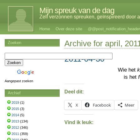
Mijn spreuk van de dag
Zelf verzonnen spreuken, geïnspireerd door al
Home
Over deze site
@@post_notification_header
Archive for april, 201
Zoeken
2011-04-30
Wie het
k
is het
Aangepast zoeken
Deel dit:
Archief
2019
(1)
X
Facebook
Meer
2015
(3)
2014
(5)
2013
(134)
Vind ik leuk:
2012
(346)
2011
(359)