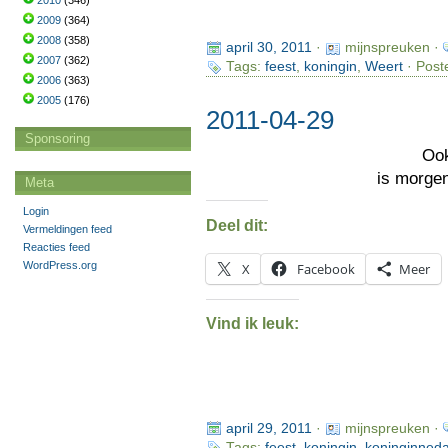
2010
(346)
2009
(364)
2008
(358)
april 30, 2011
·
mijnspreuken ·
2007
(362)
Tags:
feest
,
koningin
,
Weert
· Post
2006
(363)
2005
(176)
2011-04-29
Sponsoring
Oo
is morge
Meta
Login
Deel dit:
Vermeldingen feed
Reacties feed
WordPress.org
X
Facebook
Meer
Vind ik leuk:
april 29, 2011
·
mijnspreuken ·
Tags:
feest
,
koningin
,
koninginned