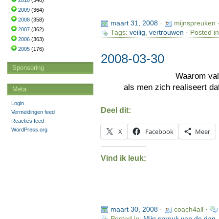
2010
(346)
2009
(364)
2008
(358)
maart 31, 2008
·
mijnspreuken 
2007
(362)
Tags:
veilig
,
vertrouwen
· Posted i
2006
(363)
2005
(176)
2008-03-30
Sponsoring
Waarom val
als men zich realiseert d
Meta
Login
Deel dit:
Vermeldingen feed
Reacties feed
WordPress.org
X
Facebook
Meer
Vind ik leuk:
maart 30, 2008
·
coach4all ·
Posted in:
Mijn spreuk van de dag