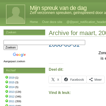
Mijn spreuk van de dag
Zelf verzonnen spreuken, geïnspireerd door al
Home
Over deze site
@@post_notification_header
Archive for maart, 2
Zoeken
2008-03-31
Zon
is 
Aangepast zoeken
Deel dit:
Archief
2019
(1)
X
Facebook
Meer
2015
(3)
2014
(5)
2013
(134)
Vind ik leuk:
2012
(346)
2011
(359)