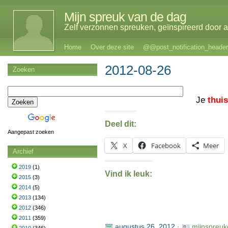
Mijn spreuk van de dag
Zelf verzonnen spreuken, geïnspireerd door al
Home
Over deze site
@@post_notification_header
2012-08-26
Zoeken
Je
thui
Deel dit:
Aangepast zoeken
X
Facebook
Meer
Archief
2019
(1)
Vind ik leuk:
2015
(3)
2014
(5)
2013
(134)
2012
(346)
2011
(359)
augustus 26, 2012
·
mijnspreuk