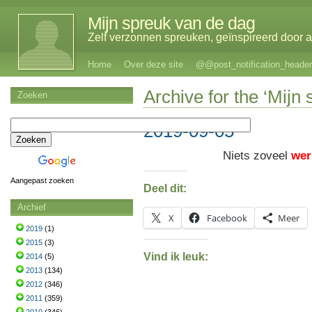
Mijn spreuk van de dag
Zelf verzonnen spreuken, geïnspireerd door al
Home
Over deze site
@@post_notification_header
Archive for the ‘Mijn
Zoeken
2019-09-05
Niets zoveel
wer
Aangepast zoeken
Deel dit:
Archief
X
Facebook
Meer
2019
(1)
2015
(3)
Vind ik leuk:
2014
(5)
2013
(134)
2012
(346)
2011
(359)