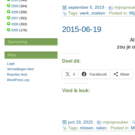
2010
(346)
2009
(364)
september 5, 2019
·
mijnspreu
2008
(358)
Tags:
werk
,
zoeken
· Posted in:
Mi
2007
(362)
2006
(363)
2015-06-19
2005
(176)
Al
Sponsoring
zou je 
Meta
Deel dit:
Login
Vermeldingen feed
X
Facebook
Meer
Reacties feed
WordPress.org
Vind ik leuk:
juni 19, 2015
·
mijnspreuken ·
Tags:
missen
,
raken
· Posted in:
Mi