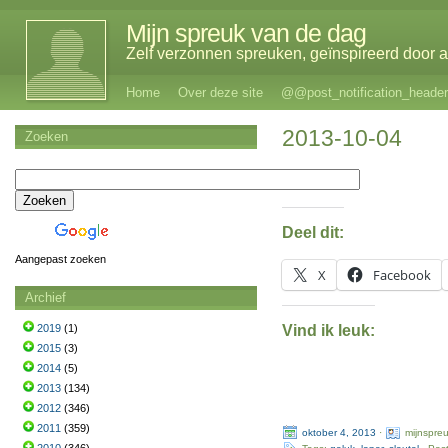
Mijn spreuk van de dag
Zelf verzonnen spreuken, geïnspireerd door al
Home
Over deze site
@@post_notification_header
2013-10-04
Zoeken
Deel dit:
Aangepast zoeken
X
Facebook
Archief
Vind ik leuk:
2019
(1)
2015
(3)
2014
(5)
2013
(134)
2012
(346)
2011
(359)
oktober 4, 2013
·
mijnspre