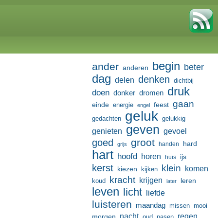
begin
ander
beter
anderen
dag
denken
delen
dichtbij
druk
doen
donker
dromen
gaan
einde
feest
energie
engel
geluk
gedachten
gelukkig
geven
genieten
gevoel
groot
goed
hard
handen
grijs
hart
hoofd
horen
ijs
huis
kerst
klein
komen
kiezen
kijken
kracht
krijgen
leren
koud
later
leven
licht
liefde
luisteren
maandag
missen
mooi
nacht
regen
morgen
oud
pasen