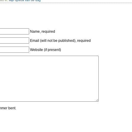
ted in:
Mijn spreuk van de dag
Name, required
Email (will not be published), required
Website (if present)
mmer bent.