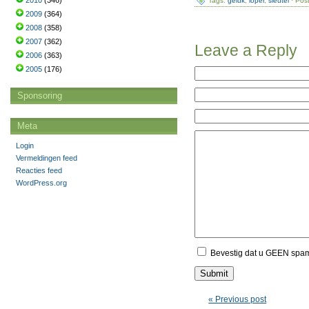
2010
(346)
Tags:
geluk
,
loper
,
sleutel
· Pos
2009
(364)
2008
(358)
2007
(362)
Leave a Reply
2006
(363)
2005
(176)
Sponsoring
Meta
Login
Vermeldingen feed
Reacties feed
WordPress.org
Bevestig dat u GEEN spa
« Previous post