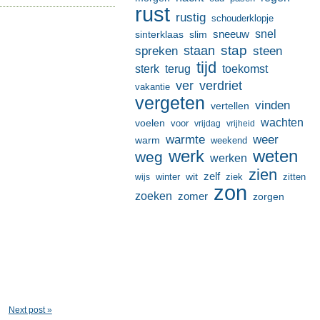
rust
rustig
schouderklopje
sneeuw
snel
sinterklaas
slim
stap
staan
spreken
steen
tijd
terug
toekomst
sterk
ver
verdriet
vakantie
vergeten
vinden
vertellen
wachten
voelen
voor
vrijdag
vrijheid
warmte
weer
warm
weekend
werk
weten
weg
werken
zien
zelf
wit
winter
ziek
wijs
zitten
zon
zoeken
zomer
zorgen
Next post »