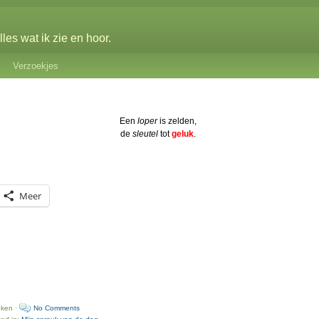
les wat ik zie en hoor.
Verzoekjes
Een
loper
is zelden,
de
sleutel
tot
geluk
.
Meer
uken ·
No Comments