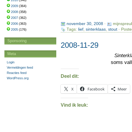
2010
(346)
2009
(364)
2008
(358)
2007
(362)
november 30, 2008
·
mijnspreu
2006
(363)
Tags:
lief
,
sinterklaas
,
stout
· Poste
2005
(176)
Sponsoring
2008-11-29
Meta
Sinterk
soms vall
Login
Vermeldingen feed
Reacties feed
Deel dit:
WordPress.org
X
Facebook
Meer
Vind ik leuk: