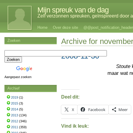
Mijn spreuk van de dag
Zelf verzonnen spreuken, geïnspireerd door al
Home
Over deze site
@@post_notification_header
Archive for november
Zoeken
2008-11-30
Stoute
k
maar wat n
Aangepast zoeken
Archief
Deel dit:
2019
(1)
2015
(3)
X
Facebook
Meer
2014
(5)
2013
(134)
2012
(346)
Vind ik leuk:
2011
(359)