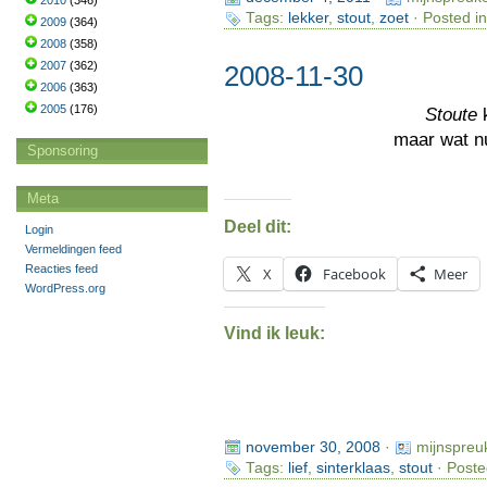
2010
(346)
Tags:
lekker
,
stout
,
zoet
· Posted i
2009
(364)
2008
(358)
2007
(362)
2008-11-30
2006
(363)
2005
(176)
Stoute
k
maar wat n
Sponsoring
Meta
Deel dit:
Login
Vermeldingen feed
Reacties feed
X
Facebook
Meer
WordPress.org
Vind ik leuk:
november 30, 2008
·
mijnspreu
Tags:
lief
,
sinterklaas
,
stout
· Poste