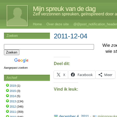
Mijn spreuk van de dag
Zelf verzonnen spreuken, geïnspireerd door al
Home
Over deze site
@@post_notification_header
2011-12-04
Zoeken
Wie
zo
wie
s
Deel dit:
Aangepast zoeken
X
Facebook
Meer
Archief
2019
(1)
Vind ik leuk:
2015
(3)
2014
(5)
2013
(134)
2012
(346)
2011
(359)
december 4, 2011
·
mijnspreuk