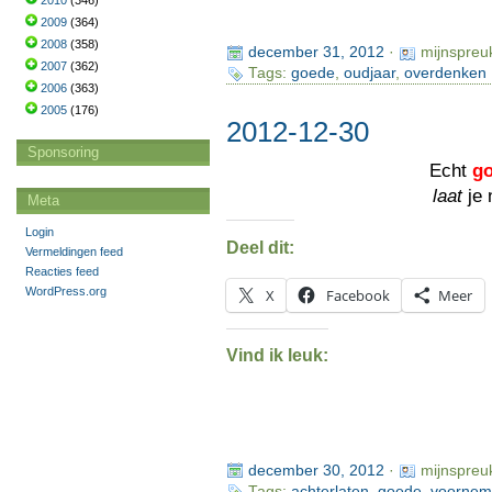
2010
(346)
2009
(364)
2008
(358)
december 31, 2012
·
mijnspreu
2007
(362)
Tags:
goede
,
oudjaar
,
overdenken
2006
(363)
2005
(176)
2012-12-30
Sponsoring
Echt
g
laat
je 
Meta
Login
Deel dit:
Vermeldingen feed
Reacties feed
WordPress.org
X
Facebook
Meer
Vind ik leuk:
december 30, 2012
·
mijnspreu
Tags:
achterlaten
,
goede
,
voornem