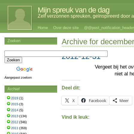
Mijn spreuk van de dag
Zelf verzonnen spreuken, geïnspireerd door al
Home
Over deze site
@@post_notification_header
Archive for december
Zoeken
2012-12-31
Vergeet bij het
ov
niet al h
Aangepast zoeken
Deel dit:
Archief
2019
(1)
X
Facebook
Meer
2015
(3)
2014
(5)
2013
(134)
Vind ik leuk:
2012
(346)
2011
(359)