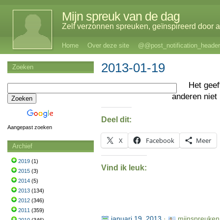
Mijn spreuk van de dag
Zelf verzonnen spreuken, geïnspireerd door al
Home
Over deze site
@@post_notification_header
2013-01-19
Zoeken
Het gee
anderen niet
Deel dit:
Aangepast zoeken
X
Facebook
Meer
Archief
2019
(1)
Vind ik leuk:
2015
(3)
2014
(5)
2013
(134)
2012
(346)
2011
(359)
januari 19, 2013
·
mijnspreuken