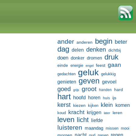
begin
ander
beter
anderen
dag
denken
delen
dichtbij
druk
doen
donker
dromen
gaan
einde
feest
energie
engel
geluk
gedachten
gelukkig
geven
genieten
gevoel
groot
goed
hard
handen
grijs
hart
hoofd
horen
ijs
huis
kerst
klein
komen
kiezen
kijken
kracht
krijgen
leren
koud
later
leven
licht
liefde
luisteren
maandag
missen
mooi
nacht
regen
morgen
oud
pasen