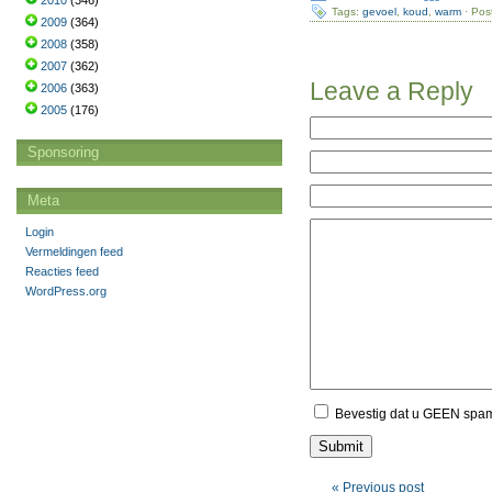
2010
(346)
Tags:
gevoel
,
koud
,
warm
· Pos
2009
(364)
2008
(358)
2007
(362)
Leave a Reply
2006
(363)
2005
(176)
Sponsoring
Meta
Login
Vermeldingen feed
Reacties feed
WordPress.org
Bevestig dat u GEEN spa
« Previous post