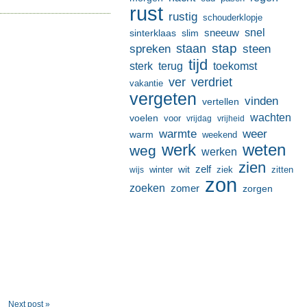
rust
rustig
schouderklopje
sneeuw
snel
sinterklaas
slim
stap
staan
spreken
steen
tijd
terug
toekomst
sterk
ver
verdriet
vakantie
vergeten
vinden
vertellen
wachten
voelen
voor
vrijdag
vrijheid
warmte
weer
warm
weekend
werk
weten
weg
werken
zien
zelf
wit
winter
ziek
wijs
zitten
zon
zoeken
zomer
zorgen
Next post »