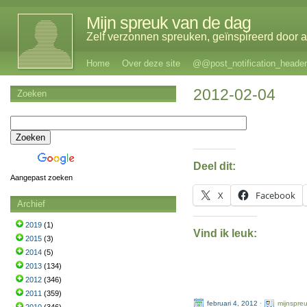
Mijn spreuk van de dag
Zelf verzonnen spreuken, geïnspireerd door al
Home
Over deze site
@@post_notification_header
2012-02-04
Zoeken
Deel dit:
Aangepast zoeken
X
Facebook
Archief
2019
(1)
Vind ik leuk:
2015
(3)
2014
(5)
2013
(134)
2012
(346)
2011
(359)
februari 4, 2012
·
mijnspre