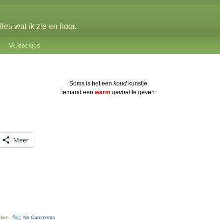
les wat ik zie en hoor.
Verzoekjes
Soms is het een
koud
kunstje,
iemand een
warm
gevoel
te geven.
Meer
uken ·
No Comments