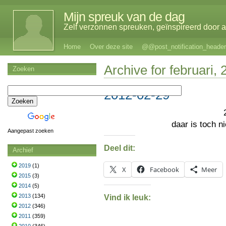
Mijn spreuk van de dag
Zelf verzonnen spreuken, geïnspireerd door al
Home
Over deze site
@@post_notification_header
Archive for februari,
Zoeken
2012-02-29
daar is toch ni
Aangepast zoeken
Deel dit:
Archief
2019
(1)
X
Facebook
Meer
2015
(3)
2014
(5)
2013
(134)
Vind ik leuk:
2012
(346)
2011
(359)