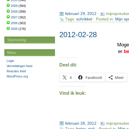
2010
(346)
2009
(364)
2008
(358)
februari 29, 2012
·
mijnspreuke
2007
(362)
Tags:
schrikkel
· Posted in:
Mijn sp
2006
(363)
2005
(176)
2012-02-28
Sponsoring
Moge 
er
be
Meta
Login
Deel dit:
Vermeldingen feed
Reacties feed
WordPress.org
X
Facebook
Meer
Vind ik leuk:
februari 28, 2012
·
mijnspreuke
Tags:
beter
,
ziek
· Posted in:
Mijn 