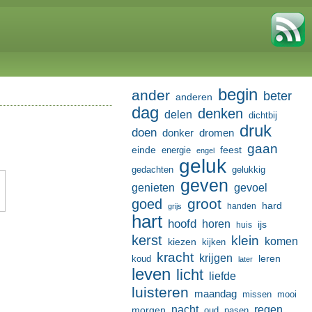
begin
ander
beter
anderen
dag
denken
delen
dichtbij
druk
doen
donker
dromen
gaan
einde
feest
energie
engel
geluk
gedachten
gelukkig
geven
genieten
gevoel
groot
goed
hard
handen
grijs
hart
hoofd
horen
ijs
huis
kerst
klein
komen
kiezen
kijken
kracht
krijgen
leren
koud
later
leven
licht
liefde
luisteren
maandag
missen
mooi
nacht
regen
morgen
oud
pasen