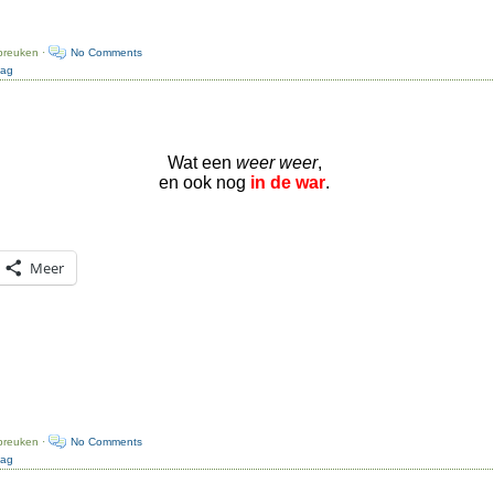
preuken ·
No Comments
dag
Wat een
weer weer
,
en ook nog
in de war
.
Meer
preuken ·
No Comments
dag