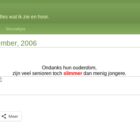
les wat ik zie en hoor.
Verzoekjes
ember, 2006
Ondanks hun ouder
dom
,
zijn veel senioren toch
slimmer
dan menig jongere.
Meer