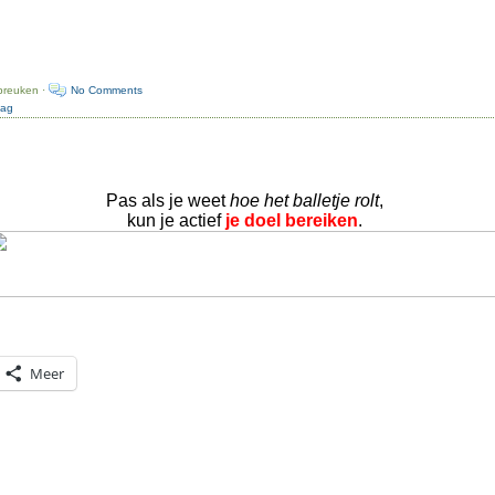
preuken ·
No Comments
dag
Pas als je weet
hoe het balletje rolt
,
kun je actief
je doel bereiken
.
Meer