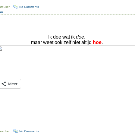
preuken ·
No Comments
dag
Ik doe wat ik
doe
,
maar weet ook zelf niet altijd
hoe
.
Meer
preuken ·
No Comments