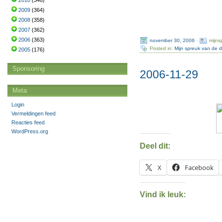
2010
(346)
2009
(364)
2008
(358)
2007
(362)
2006
(363)
november 30, 2006
·
mijns
Posted in:
Mijn spreuk van de 
2005
(176)
Sponsoring
2006-11-29
Meta
Login
Vermeldingen feed
Reacties feed
WordPress.org
Deel dit:
X
Facebook
Vind ik leuk: