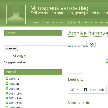
Mijn spreuk van de dag
Zelf verzonnen spreuken, geïnspireerd door al
Home
Over deze site
@@post_notification_header
Archive for nov
Zoeken
2006-11-30
Aangepast zoeken
Archief
Deel dit:
2019
(1)
2015
(3)
2014
(5)
X
Facebook
2013
(134)
2012
(346)
Vind ik leuk:
2011
(359)