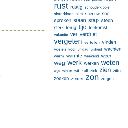
rust
rustig
schouderklopje
sneeuw
snel
sinterklaas
slim
stap
staan
spreken
steen
tijd
terug
toekomst
sterk
ver
verdriet
vakantie
vergeten
vinden
vertellen
wachten
voelen
voor
vrijdag
vrijheid
warmte
weer
warm
weekend
werk
weten
weg
werken
zien
zelf
wit
winter
ziek
wijs
zitten
zon
zoeken
zomer
zorgen