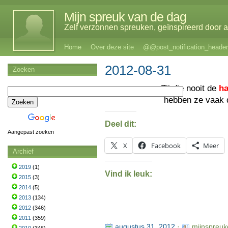
Mijn spreuk van de dag
Zelf verzonnen spreuken, geïnspireerd door al
Home
Over deze site
@@post_notification_header
2012-08-31
Zoeken
Zij die nooit de
h
hebben ze vaak 
Deel dit:
Aangepast zoeken
X
Facebook
Meer
Archief
2019
(1)
Vind ik leuk:
2015
(3)
2014
(5)
2013
(134)
2012
(346)
2011
(359)
augustus 31, 2012
·
mijnspreuk