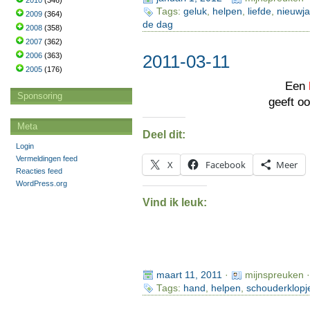
2010
(346)
Tags:
geluk
,
helpen
,
liefde
,
nieuwja
2009
(364)
de dag
2008
(358)
2007
(362)
2006
(363)
2011-03-11
2005
(176)
Een
Sponsoring
geeft o
Meta
Deel dit:
Login
Vermeldingen feed
X
Facebook
Meer
Reacties feed
WordPress.org
Vind ik leuk:
maart 11, 2011
·
mijnspreuken 
Tags:
hand
,
helpen
,
schouderklopj