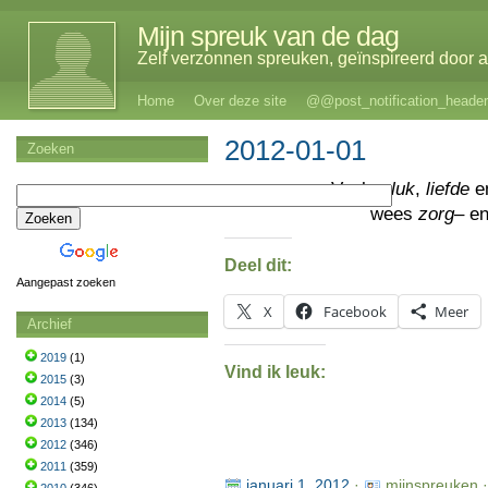
Mijn spreuk van de dag
Zelf verzonnen spreuken, geïnspireerd door al
Home
Over deze site
@@post_notification_header
2012-01-01
Zoeken
Veel
geluk
,
liefde
e
wees
zorg
– e
Deel dit:
Aangepast zoeken
X
Facebook
Meer
Archief
2019
(1)
Vind ik leuk:
2015
(3)
2014
(5)
2013
(134)
2012
(346)
2011
(359)
januari 1, 2012
·
mijnspreuken 