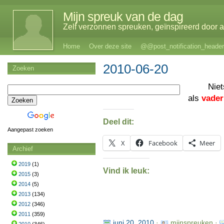
Mijn spreuk van de dag
Zelf verzonnen spreuken, geïnspireerd door al
Home
Over deze site
@@post_notification_header
2010-06-20
Zoeken
Nie
als
vader
Deel dit:
Aangepast zoeken
X
Facebook
Meer
Archief
2019
(1)
Vind ik leuk:
2015
(3)
2014
(5)
2013
(134)
2012
(346)
2011
(359)
juni 20, 2010
·
mijnspreuken ·