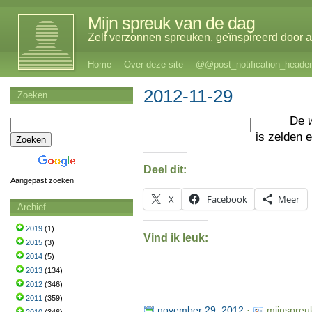
Mijn spreuk van de dag
Zelf verzonnen spreuken, geïnspireerd door al
Home
Over deze site
@@post_notification_header
2012-11-29
Zoeken
De
is zelden 
Deel dit:
Aangepast zoeken
X
Facebook
Meer
Archief
2019
(1)
Vind ik leuk:
2015
(3)
2014
(5)
2013
(134)
2012
(346)
2011
(359)
november 29, 2012
·
mijnspreu