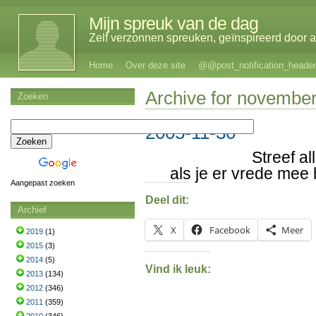
Mijn spreuk van de dag
Zelf verzonnen spreuken, geïnspireerd door al
Home
Over deze site
@@post_notification_header
Archive for november
Zoeken
2005-11-30
Streef a
als je er vrede mee 
Aangepast zoeken
Deel dit:
Archief
X
Facebook
Meer
2019
(1)
2015
(3)
2014
(5)
Vind ik leuk:
2013
(134)
2012
(346)
2011
(359)