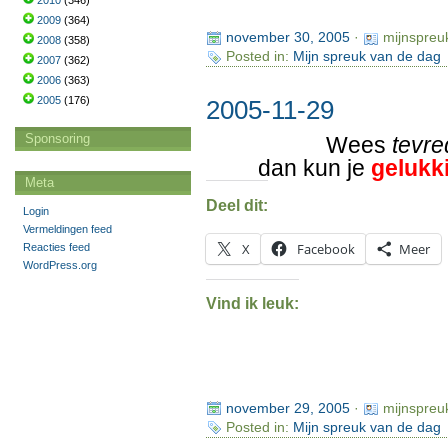
2010
(346)
2009
(364)
november 30, 2005
·
mijnspreu
2008
(358)
Posted in:
Mijn spreuk van de dag
2007
(362)
2006
(363)
2005
(176)
2005-11-29
Sponsoring
Wees
tevr
dan kun je
gelukk
Meta
Deel dit:
Login
Vermeldingen feed
X
Facebook
Meer
Reacties feed
WordPress.org
Vind ik leuk:
november 29, 2005
·
mijnspreu
Posted in:
Mijn spreuk van de dag