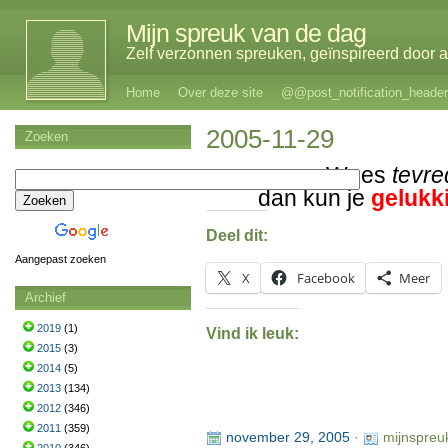
Mijn spreuk van de dag
Zelf verzonnen spreuken, geïnspireerd door al
Home
Over deze site
@@post_notification_header
2005-11-29
Zoeken
Wees
tevr
dan kun je
gelukk
Deel dit:
Aangepast zoeken
X
Facebook
Meer
Archief
2019
(1)
Vind ik leuk:
2015
(3)
2014
(5)
2013
(134)
2012
(346)
2011
(359)
november 29, 2005
·
mijnspreu