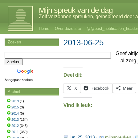
Mijn spreuk van de dag
Zelf verzonnen spreuken, geïnspireerd door al
Home
Over deze site
@@post_notification_header
2013-06-25
Zoeken
Geef alti
al zorg
Deel dit:
Aangepast zoeken
X
Facebook
Meer
Archief
2019
(1)
Vind ik leuk:
2015
(3)
2014
(5)
2013
(134)
2012
(346)
2011
(359)
juni 25, 2013
·
mijnspreuken ·