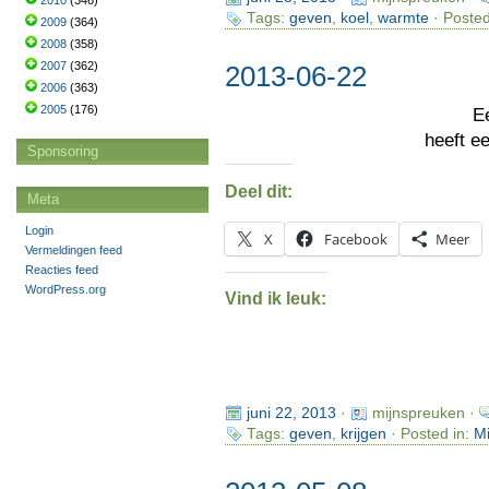
2010
(346)
Tags:
geven
,
koel
,
warmte
· Posted
2009
(364)
2008
(358)
2007
(362)
2013-06-22
2006
(363)
2005
(176)
E
heeft e
Sponsoring
Deel dit:
Meta
Login
X
Facebook
Meer
Vermeldingen feed
Reacties feed
WordPress.org
Vind ik leuk:
juni 22, 2013
·
mijnspreuken ·
Tags:
geven
,
krijgen
· Posted in:
Mi