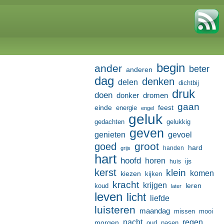
begin
ander
beter
anderen
dag
denken
delen
dichtbij
druk
doen
donker
dromen
gaan
einde
feest
energie
engel
geluk
gedachten
gelukkig
geven
genieten
gevoel
groot
goed
hard
handen
grijs
hart
hoofd
horen
ijs
huis
kerst
klein
komen
kiezen
kijken
kracht
krijgen
leren
koud
later
leven
licht
liefde
luisteren
maandag
missen
mooi
nacht
regen
morgen
oud
pasen