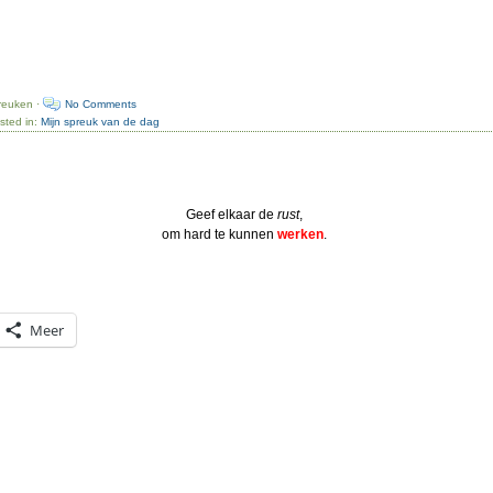
reuken ·
No Comments
sted in:
Mijn spreuk van de dag
Geef elkaar de
rust
,
om hard te kunnen
werken
.
Meer