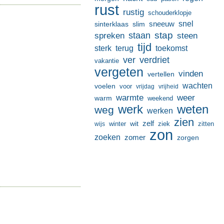
rust
rustig
schouderklopje
sneeuw
snel
sinterklaas
slim
stap
staan
spreken
steen
tijd
terug
toekomst
sterk
ver
verdriet
vakantie
vergeten
vinden
vertellen
wachten
voelen
voor
vrijdag
vrijheid
warmte
weer
warm
weekend
werk
weten
weg
werken
zien
zelf
wit
winter
ziek
wijs
zitten
zon
zoeken
zomer
zorgen