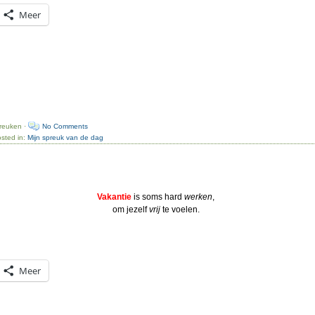
Meer
preuken ·
No Comments
sted in:
Mijn spreuk van de dag
Vakantie
is soms hard
werken
,
om jezelf
vrij
te voelen.
Meer