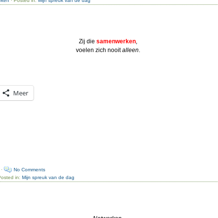
rken
· Posted in:
Mijn spreuk van de dag
Zij die
samenwerken
,
voelen zich nooit
alleen
.
Meer
 ·
No Comments
Posted in:
Mijn spreuk van de dag