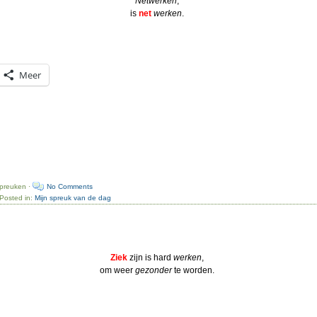
Netwerken
,
is
net
werken
.
Meer
spreuken ·
No Comments
 Posted in:
Mijn spreuk van de dag
Ziek
zijn is hard
werken
,
om weer
gezonder
te worden.