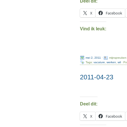
Deel dit:
X
Facebook
Vind ik leuk:
mei 2, 2011
·
mijnspreuken
Tags:
vacature
,
werken
,
wil
· Po
2011-04-23
Deel dit:
X
Facebook