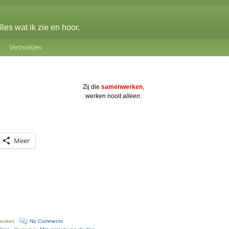
les wat ik zie en hoor.
Verzoekjes
Zij die
samenwerken
,
werken
nooit
alleen
.
Meer
reuken ·
No Comments