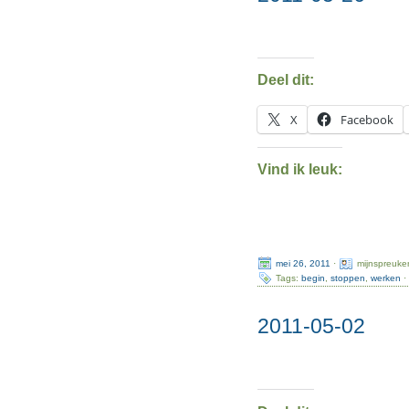
Deel dit:
X
Facebook
Vind ik leuk:
mei 26, 2011
·
mijnspreuke
Tags:
begin
,
stoppen
,
werken
·
2011-05-02