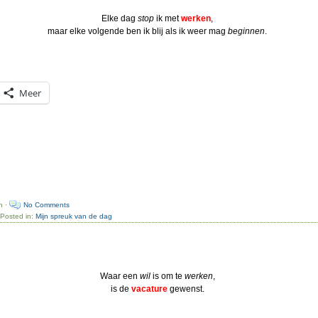
Elke dag
stop
ik met
werken
,
maar elke volgende ben ik blij als ik weer mag
beginnen
.
Meer
n ·
No Comments
 Posted in:
Mijn spreuk van de dag
Waar een
wil
is om te
werken
,
is de
vacature
gewenst.