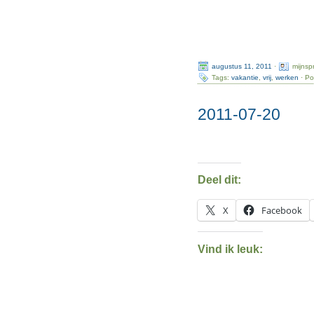
augustus 11, 2011
·
mijnsp
Tags:
vakantie
,
vrij
,
werken
· Po
2011-07-20
Deel dit:
X
Facebook
Vind ik leuk: