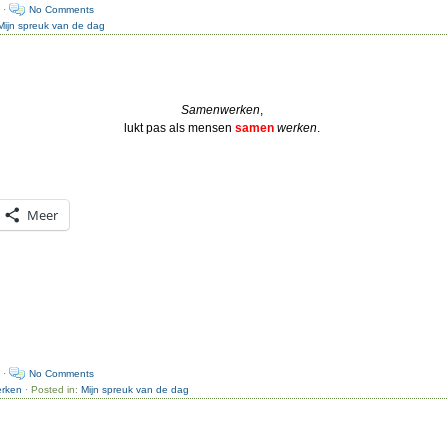
 ·
No Comments
Mijn spreuk van de dag
Samenwerken
,
lukt pas als mensen
samen
werken
.
Meer
 ·
No Comments
erken
· Posted in:
Mijn spreuk van de dag