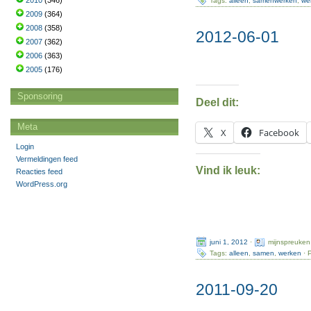
2010
(346)
Tags:
alleen
,
samenwerken
,
we
2009
(364)
2008
(358)
2012-06-01
2007
(362)
2006
(363)
2005
(176)
Sponsoring
Deel dit:
Meta
X
Facebook
Login
Vermeldingen feed
Vind ik leuk:
Reacties feed
WordPress.org
juni 1, 2012
·
mijnspreuken
Tags:
alleen
,
samen
,
werken
· 
2011-09-20