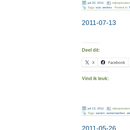
juli 20, 2011
·
mijnspreuken
Tags:
rust
,
werken
· Posted in:
2011-07-13
Deel dit:
X
Facebook
Vind ik leuk:
juli 13, 2011
·
mijnspreuken
Tags:
samen
,
samenwerken
,
w
2011-05-26