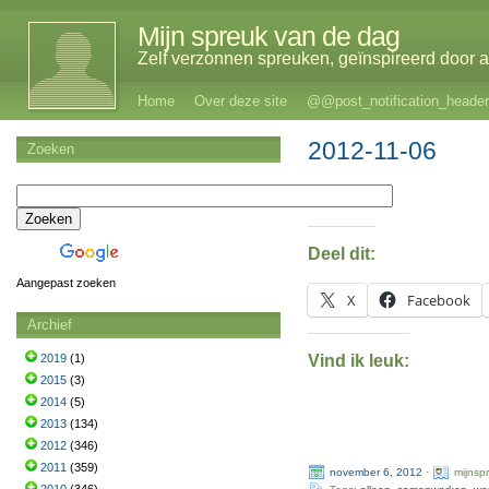
Mijn spreuk van de dag
Zelf verzonnen spreuken, geïnspireerd door al
Home
Over deze site
@@post_notification_header
2012-11-06
Zoeken
Deel dit:
Aangepast zoeken
X
Facebook
Archief
Vind ik leuk:
2019
(1)
2015
(3)
2014
(5)
2013
(134)
2012
(346)
2011
(359)
november 6, 2012
·
mijnsp