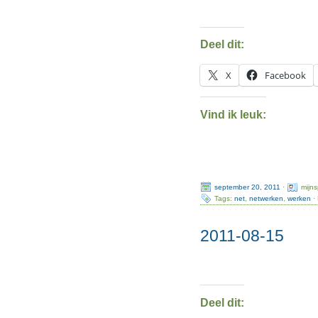
Deel dit:
X
Facebook
Vind ik leuk:
september 20, 2011
·
mijn
Tags:
net
,
netwerken
,
werken
·
2011-08-15
Deel dit: