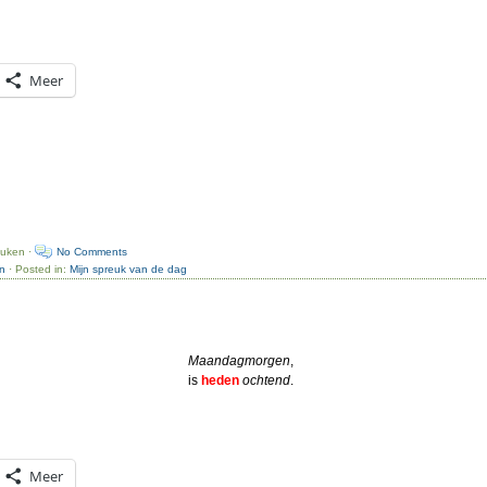
Meer
euken ·
No Comments
n
· Posted in:
Mijn spreuk van de dag
Maandagmorgen
,
is
heden
ochtend
.
Meer