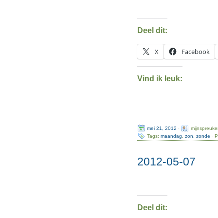
Deel dit:
X
Facebook
Vind ik leuk:
mei 21, 2012
·
mijnspreuke
Tags:
maandag
,
zon
,
zonde
· P
2012-05-07
Deel dit: