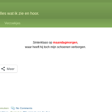
les wat ik zie en hoor.
Verzoekjes
Sinterklaas
op
maandagmorgen
,
waar heeft hij toch mijn
schoenen
verborgen.
Meer
preuken ·
No Comments