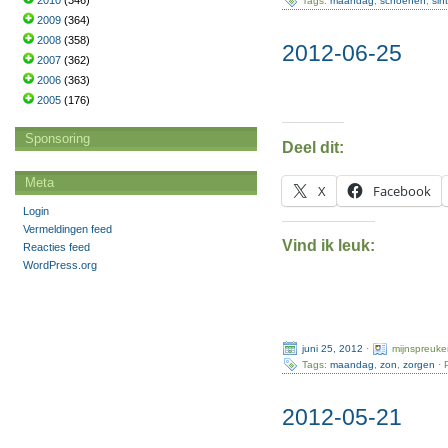
2010
(346)
Tags:
maandag
,
schoenen
,
sin
2009
(364)
2008
(358)
2012-06-25
2007
(362)
2006
(363)
2005
(176)
Sponsoring
Deel dit:
Meta
X
Facebook
Login
Vermeldingen feed
Vind ik leuk:
Reacties feed
WordPress.org
juni 25, 2012
·
mijnspreuke
Tags:
maandag
,
zon
,
zorgen
· 
2012-05-21