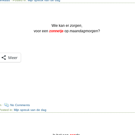
terklaas
· Posted in:
Mijn spreuk van de dag
Wie kan er
zorgen
,
voor een
zonnetje
op
maandagmorgen
?
Meer
n ·
No Comments
Posted in:
Mijn spreuk van de dag