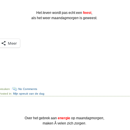
Het
leven
wordt pas echt een
feest
,
als het weer
maandagmorgen
is geweest.
Meer
preuken ·
No Comments
Posted in:
Mijn spreuk van de dag
Over het gebrek aan
energie
op
maandagmorgen
,
maken Â velen zich
zorgen
.