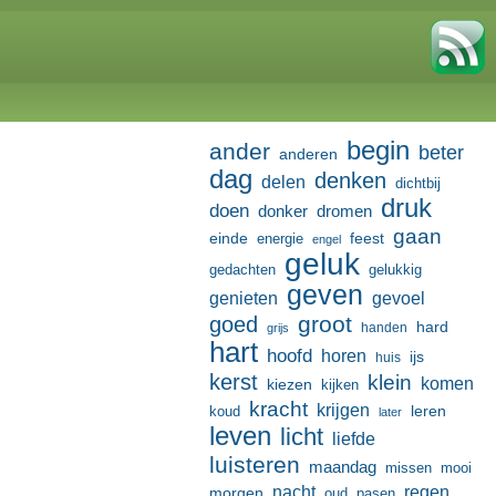
begin
ander
beter
anderen
dag
denken
delen
dichtbij
druk
doen
donker
dromen
gaan
einde
feest
energie
engel
geluk
gedachten
gelukkig
geven
genieten
gevoel
groot
goed
hard
handen
grijs
hart
hoofd
horen
ijs
huis
kerst
klein
komen
kiezen
kijken
kracht
krijgen
leren
koud
later
leven
licht
liefde
luisteren
maandag
missen
mooi
nacht
regen
morgen
oud
pasen