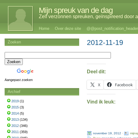
Mijn spreuk van de dag
Zelf verzonnen spreuken, geïnspireerd door al
Home
Over deze site
@@post_notification_header
2012-11-19
Zoeken
Deel dit:
Aangepast zoeken
X
Facebook
Archief
Vind ik leuk:
2019
(1)
2015
(3)
2014
(5)
2013
(134)
2012
(346)
2011
(359)
november 19, 2012
·
mijns