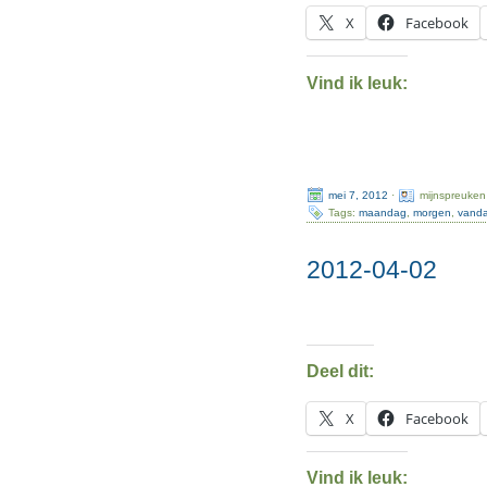
X
Facebook
Vind ik leuk:
mei 7, 2012
·
mijnspreuken
Tags:
maandag
,
morgen
,
vand
2012-04-02
Deel dit:
X
Facebook
Vind ik leuk: