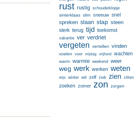
rust
rustig
schouderklopje
sneeuw
snel
sinterklaas
slim
stap
staan
spreken
steen
tijd
terug
toekomst
sterk
ver
verdriet
vakantie
vergeten
vinden
vertellen
wachten
voelen
voor
vrijdag
vrijheid
warmte
weer
warm
weekend
werk
weten
weg
werken
zien
zelf
wit
winter
ziek
wijs
zitten
zon
zoeken
zomer
zorgen