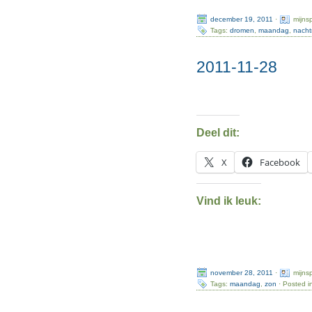
december 19, 2011
·
mijns
Tags:
dromen
,
maandag
,
nacht
2011-11-28
Deel dit:
X
Facebook
Vind ik leuk:
november 28, 2011
·
mijns
Tags:
maandag
,
zon
· Posted i