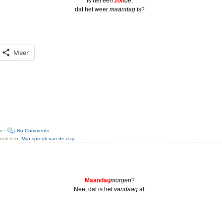
Is het een
zon
de
,
dat het weer
maandag
is?
Meer
n ·
No Comments
osted in:
Mijn spreuk van de dag
Maandag
morgen
?
Nee, dat is het
vandaag
al.