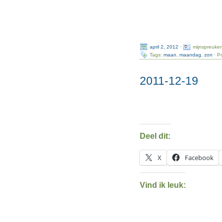
april 2, 2012
·
mijnspreuke
Tags:
maan
,
maandag
,
zon
· P
2011-12-19
Deel dit:
X
Facebook
Vind ik leuk: