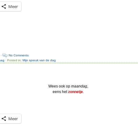
Meer
 ·
No Comments
aag
· Posted in:
Mijn spreuk van de dag
Wees ook op
maandag
,
eens het
zonnetje
.
Meer