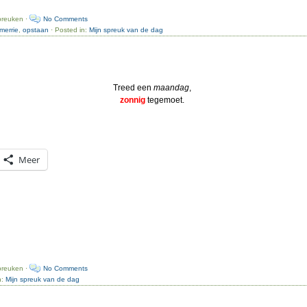
preuken ·
No Comments
merrie
,
opstaan
· Posted in:
Mijn spreuk van de dag
Treed een
maandag
,
zonnig
tegemoet.
Meer
preuken ·
No Comments
n:
Mijn spreuk van de dag