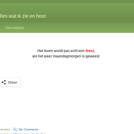
les wat ik zie en hoor.
Verzoekjes
Het
leven
wordt pas echt een
feest
,
als het weer
maandagmorgen
is geweest.
Meer
preuken ·
No Comments