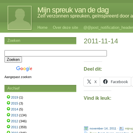
Mijn spreuk van de dag
Zelf verzonnen spreuken, geïnspireerd door al
Home
Over deze site
@@post_notification_header
2011-11-14
Zoeken
Deel dit:
Aangepast zoeken
X
Facebook
Archief
Vind ik leuk:
2019
(1)
2015
(3)
2014
(5)
2013
(134)
2012
(346)
2011
(359)
november 14, 2011
·
mijns