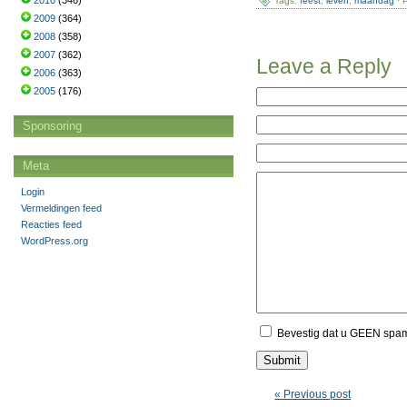
2010
(346)
Tags:
feest
,
leven
,
maandag
· 
2009
(364)
2008
(358)
2007
(362)
Leave a Reply
2006
(363)
2005
(176)
Sponsoring
Meta
Login
Vermeldingen feed
Reacties feed
WordPress.org
Bevestig dat u GEEN spa
« Previous post