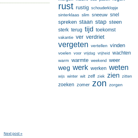
rust
rustig
schouderklopje
sneeuw
snel
sinterklaas
slim
stap
staan
spreken
steen
tijd
terug
toekomst
sterk
ver
verdriet
vakantie
vergeten
vinden
vertellen
wachten
voelen
voor
vrijdag
vrijheid
warmte
weer
warm
weekend
werk
weten
weg
werken
zien
zelf
wit
winter
ziek
wijs
zitten
zon
zoeken
zomer
zorgen
Next post »