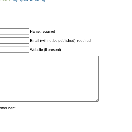
Posted in:
Mijn spreuk van de dag
Name, required
Email (will not be published), required
Website (if present)
mmer bent.