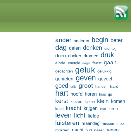
begin
ander
beter
anderen
dag
denken
delen
dichtbij
druk
doen
donker
dromen
gaan
einde
feest
energie
engel
geluk
gedachten
gelukkig
geven
genieten
gevoel
groot
goed
hard
handen
grijs
hart
hoofd
horen
ijs
huis
kerst
klein
komen
kiezen
kijken
kracht
krijgen
leren
koud
later
leven
licht
liefde
luisteren
maandag
missen
mooi
nacht
regen
morgen
oud
pasen