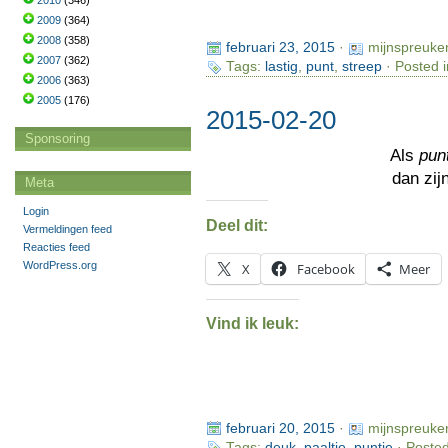
2010
(346)
2009
(364)
2008
(358)
februari 23, 2015
·
mijnspreuke
2007
(362)
Tags:
lastig
,
punt
,
streep
· Posted 
2006
(363)
2005
(176)
2015-02-20
Sponsoring
Als
pun
dan zij
Meta
Login
Deel dit:
Vermeldingen feed
Reacties feed
WordPress.org
X
Facebook
Meer
Vind ik leuk:
februari 20, 2015
·
mijnspreuke
Tags:
deuk
,
paaltje
,
puntje
· Posted