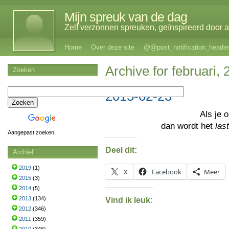
Mijn spreuk van de dag
Zelf verzonnen spreuken, geïnspireerd door al
Home
Over deze site
@@post_notification_header
Archive for februari,
Zoeken
2015-02-23
Als je 
dan wordt het
las
Aangepast zoeken
Deel dit:
Archief
2019
(1)
X
Facebook
Meer
2015
(3)
2014
(5)
2013
(134)
Vind ik leuk:
2012
(346)
2011
(359)