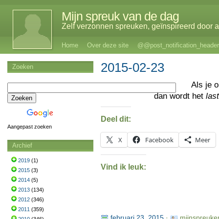
Mijn spreuk van de dag
Zelf verzonnen spreuken, geïnspireerd door al
Home
Over deze site
@@post_notification_header
2015-02-23
Zoeken
Als je 
dan wordt het
las
Deel dit:
Aangepast zoeken
X
Facebook
Meer
Archief
2019
(1)
Vind ik leuk:
2015
(3)
2014
(5)
2013
(134)
2012
(346)
2011
(359)
februari 23, 2015
·
mijnspreuke