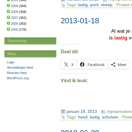
2010
(346)
Tags:
lastig
,
punt
,
streep
· Posted 
2009
(364)
2008
(358)
2007
(362)
2013-01-18
2006
(363)
2005
(176)
Al wat je
is
lastig
v
Sponsoring
Deel dit:
Meta
Login
X
Facebook
Meer
Vermeldingen feed
Reacties feed
WordPress.org
Vind ik leuk:
januari 18, 2013
·
mijnspreuken
Tags:
hand
,
lastig
,
schuiven
· Post