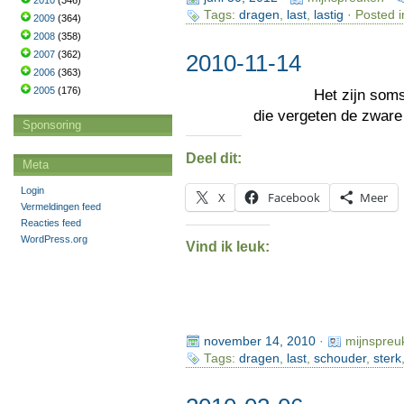
2010
(346)
Tags:
dragen
,
last
,
lastig
· Posted i
2009
(364)
2008
(358)
2007
(362)
2010-11-14
2006
(363)
2005
(176)
Het zijn som
die vergeten de zwar
Sponsoring
Deel dit:
Meta
Login
X
Facebook
Meer
Vermeldingen feed
Reacties feed
WordPress.org
Vind ik leuk:
november 14, 2010
·
mijnspreu
Tags:
dragen
,
last
,
schouder
,
sterk