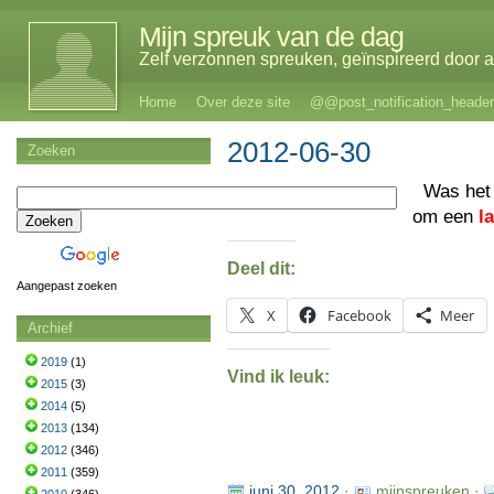
Mijn spreuk van de dag
Zelf verzonnen spreuken, geïnspireerd door al
Home
Over deze site
@@post_notification_header
2012-06-30
Zoeken
Was het
om een
l
Deel dit:
Aangepast zoeken
X
Facebook
Meer
Archief
2019
(1)
Vind ik leuk:
2015
(3)
2014
(5)
2013
(134)
2012
(346)
2011
(359)
juni 30, 2012
·
mijnspreuken ·