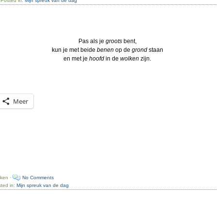
 Posted in:
Mijn spreuk van de dag
Pas als je
groots
bent,
kun je met beide
benen
op de
grond
staan
en met je
hoofd
in de
wolken
zijn.
Meer
uken ·
No Comments
ted in:
Mijn spreuk van de dag