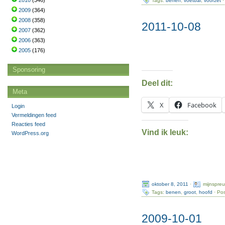
2010
(346)
Tags:
benen
,
voetbal
,
voorzet
·
2009
(364)
2008
(358)
2011-10-08
2007
(362)
2006
(363)
2005
(176)
Sponsoring
Deel dit:
Meta
X
Facebook
Login
Vermeldingen feed
Reacties feed
Vind ik leuk:
WordPress.org
oktober 8, 2011
·
mijnspre
Tags:
benen
,
groot
,
hoofd
· Pos
2009-10-01