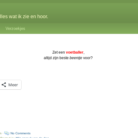
les wat ik zie en hoor.
Verzoekjes
Zet een
voetballer
,
altijd zijn beste
beentje
voor?
Meer
n ·
No Comments