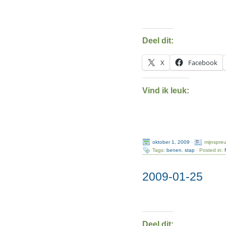
Deel dit:
X
Facebook
Vind ik leuk:
oktober 1, 2009
·
mijnspre
Tags:
benen
,
stap
· Posted in:
2009-01-25
Deel dit: