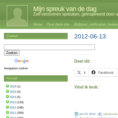
Mijn spreuk van de dag
Zelf verzonnen spreuken, geïnspireerd door al
Home
Over deze site
@@post_notification_header
2012-06-13
Zoeken
Deel dit:
Aangepast zoeken
X
Facebook
Archief
Vind ik leuk:
2019
(1)
2015
(3)
2014
(5)
2013
(134)
2012
(346)
2011
(359)
juni 13, 2012
·
mijnspreuke