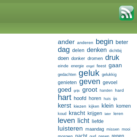
begin
ander
beter
anderen
dag
denken
delen
dichtbij
druk
doen
donker
dromen
gaan
einde
feest
energie
engel
geluk
gedachten
gelukkig
geven
genieten
gevoel
groot
goed
hard
handen
grijs
hart
hoofd
horen
ijs
huis
kerst
klein
komen
kiezen
kijken
kracht
krijgen
leren
koud
later
leven
licht
liefde
luisteren
maandag
missen
mooi
nacht
regen
morgen
oud
pasen