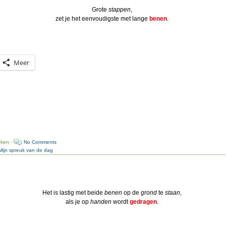
Grote
stappen
,
zet je het eenvoudigste met lange
benen
.
Meer
uken ·
No Comments
Mijn spreuk van de dag
Het is lastig met beide
benen
op de
grond
te
staan
,
als je op
handen
wordt
gedragen
.