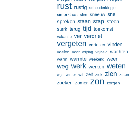
rust
rustig
schouderklopje
sneeuw
snel
sinterklaas
slim
stap
staan
spreken
steen
tijd
terug
toekomst
sterk
ver
verdriet
vakantie
vergeten
vinden
vertellen
wachten
voelen
voor
vrijdag
vrijheid
warmte
weer
warm
weekend
werk
weten
weg
werken
zien
zelf
wit
winter
ziek
wijs
zitten
zon
zoeken
zomer
zorgen