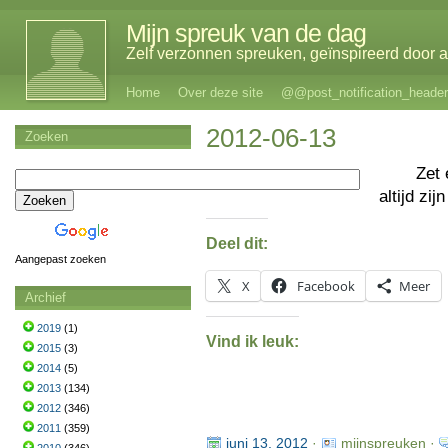
Mijn spreuk van de dag
Zelf verzonnen spreuken, geïnspireerd door al
Home
Over deze site
@@post_notification_header
2012-06-13
Zoeken
Zet
altijd zi
Deel dit:
Aangepast zoeken
X
Facebook
Meer
Archief
2019
(1)
Vind ik leuk:
2015
(3)
2014
(5)
2013
(134)
2012
(346)
2011
(359)
juni 13, 2012
·
mijnspreuken ·