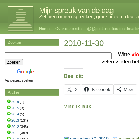
Mijn spreuk van de dag
Zelf verzonnen spreuken, geïnspireerd door al
Home
Over deze site
@@post_notification_header
2010-11-30
Zoeken
Witte
vl
velen vinden he
Deel dit:
Aangepast zoeken
X
Facebook
Meer
Archief
2019
(1)
Vind ik leuk:
2015
(3)
2014
(5)
2013
(134)
2012
(346)
2011
(359)
november 30, 2010
·
mijnspreu