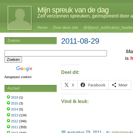
Mijn spreuk van de dag
Zelf verzonnen spreuken, geïnspireerd door al
Home
Over deze site
@@post_notification_header
2011-08-29
Zoeken
Ma
is
Deel dit:
Aangepast zoeken
X
Facebook
Meer
Archief
2019
(1)
Vind ik leuk:
2015
(3)
2014
(5)
2013
(134)
2012
(346)
2011
(359)
augustus 29, 2011
·
mijnspreuk