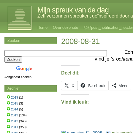
Mijn spreuk van de dag
Zelf verzonnen spreuken, geïnspireerd door al
Home
Over deze site
@@post_notification_header
2008-08-31
Zoeken
Ec
vind je
’s ochten
Deel dit:
Aangepast zoeken
X
Facebook
Meer
Archief
2019
(1)
Vind ik leuk:
2015
(3)
2014
(5)
2013
(134)
2012
(346)
2011
(359)
augustus 31, 2008
·
mijnspreuk