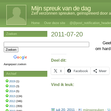
Mijn spreuk van de dag
Zelf verzonnen spreuken, geïnspireerd door al
Home
Over deze site
@@post_notification_header
2011-07-20
Zoeken
Geef
om hard
Deel dit:
Aangepast zoeken
X
Facebook
Meer
Archief
2019
(1)
Vind ik leuk:
2015
(3)
2014
(5)
2013
(134)
2012
(346)
2011
(359)
juli 20, 2011
·
mijnspreuken ·