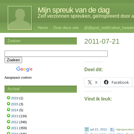
Mijn spreuk van de dag
Zelf verzonnen spreuken, geïnspireerd door al
Home
Over deze site
@@post_notification_header
2011-07-21
Zoeken
Deel dit:
Aangepast zoeken
X
Facebook
Archief
Vind ik leuk:
2019
(1)
2015
(3)
2014
(5)
2013
(134)
2012
(346)
2011
(359)
juli 21, 2011
·
mijnspreuken