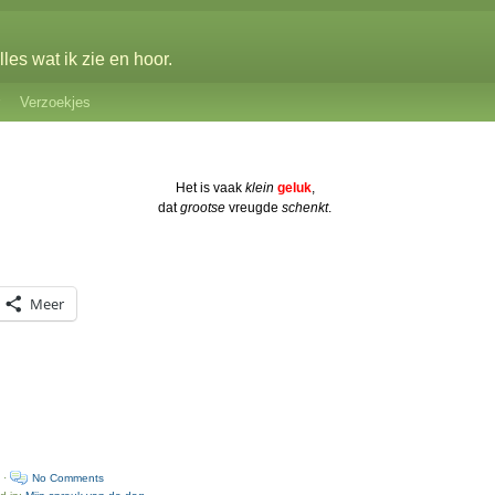
les wat ik zie en hoor.
Verzoekjes
Het is vaak
klein
geluk
,
dat
grootse
vreugde
schenkt
.
Meer
 ·
No Comments