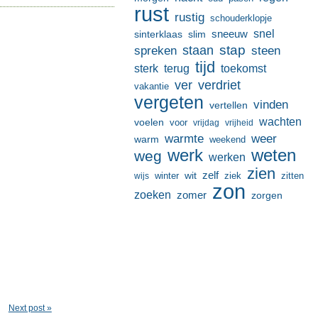
rust
rustig
schouderklopje
sneeuw
snel
sinterklaas
slim
stap
staan
spreken
steen
tijd
terug
toekomst
sterk
ver
verdriet
vakantie
vergeten
vinden
vertellen
wachten
voelen
voor
vrijdag
vrijheid
warmte
weer
warm
weekend
werk
weten
weg
werken
zien
zelf
wit
winter
ziek
wijs
zitten
zon
zoeken
zomer
zorgen
Next post »