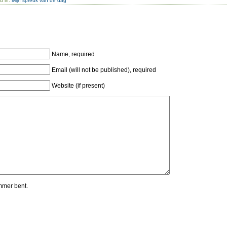
d in:
Mijn spreuk van de dag
Name, required
Email (will not be published), required
Website (if present)
mmer bent.