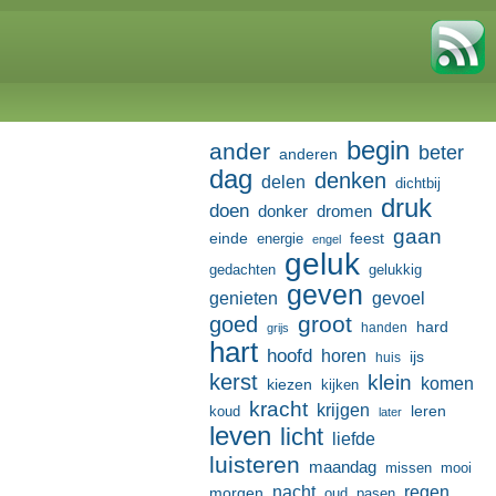
begin
ander
beter
anderen
dag
denken
delen
dichtbij
druk
doen
donker
dromen
gaan
einde
feest
energie
engel
geluk
gedachten
gelukkig
geven
genieten
gevoel
groot
goed
hard
handen
grijs
hart
hoofd
horen
ijs
huis
kerst
klein
komen
kiezen
kijken
kracht
krijgen
leren
koud
later
leven
licht
liefde
luisteren
maandag
missen
mooi
nacht
regen
morgen
oud
pasen