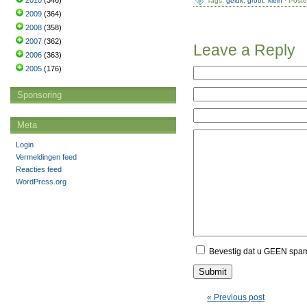
2010
(346)
Tags:
geluk
,
groot
,
klein
· Poste
2009
(364)
2008
(358)
2007
(362)
Leave a Reply
2006
(363)
2005
(176)
Sponsoring
Meta
Login
Vermeldingen feed
Reacties feed
WordPress.org
Bevestig dat u GEEN spa
« Previous post