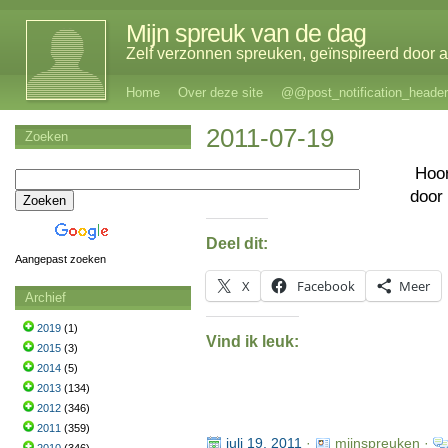
Mijn spreuk van de dag
Zelf verzonnen spreuken, geïnspireerd door al
Home
Over deze site
@@post_notification_header
2011-07-19
Zoeken
Hoo
door
Deel dit:
Aangepast zoeken
X
Facebook
Meer
Archief
2019
(1)
Vind ik leuk:
2015
(3)
2014
(5)
2013
(134)
2012
(346)
2011
(359)
juli 19, 2011
·
mijnspreuken ·