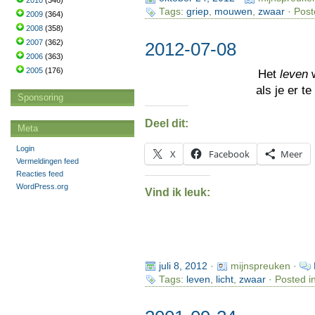
2010
(346)
Tags:
griep
,
mouwen
,
zwaar
· Post
2009
(364)
2008
(358)
2007
(362)
2012-07-08
2006
(363)
2005
(176)
Het
leven
w
als je er t
Sponsoring
Deel dit:
Meta
Login
X
Facebook
Meer
Vermeldingen feed
Reacties feed
WordPress.org
Vind ik leuk:
juli 8, 2012
·
mijnspreuken ·
Tags:
leven
,
licht
,
zwaar
· Posted i