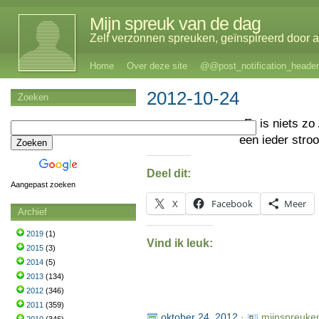
Mijn spreuk van de dag
Zelf verzonnen spreuken, geïnspireerd door al
Home
Over deze site
@@post_notification_header
2012-10-24
Zoeken
Er is niets zo
een ieder stroo
Deel dit:
Aangepast zoeken
X
Facebook
Meer
Archief
2019
(1)
Vind ik leuk:
2015
(3)
2014
(5)
2013
(134)
2012
(346)
2011
(359)
oktober 24, 2012
·
mijnspreuke