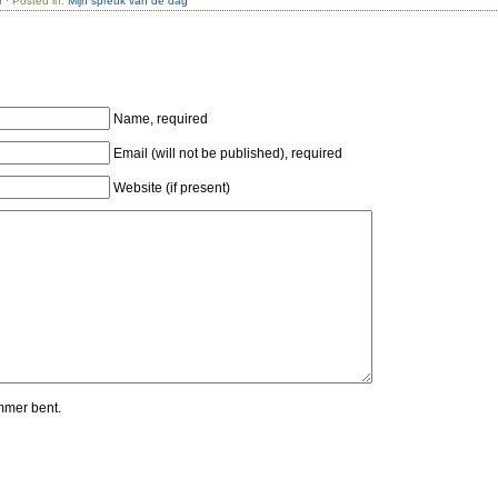
r
· Posted in:
Mijn spreuk van de dag
Name, required
Email (will not be published), required
Website (if present)
mmer bent.