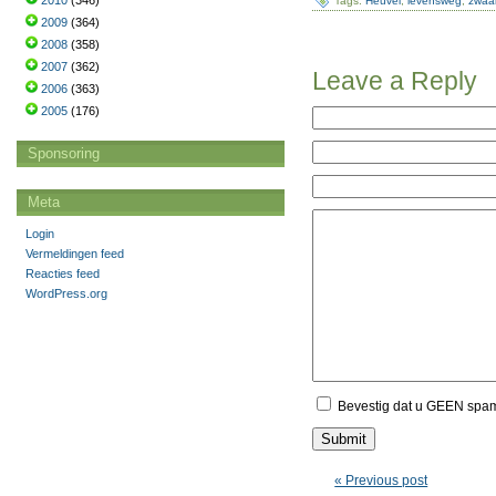
2010
(346)
Tags:
Heuvel
,
levensweg
,
zwaa
2009
(364)
2008
(358)
2007
(362)
Leave a Reply
2006
(363)
2005
(176)
Sponsoring
Meta
Login
Vermeldingen feed
Reacties feed
WordPress.org
Bevestig dat u GEEN spa
« Previous post