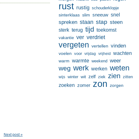
rust
rustig
schouderklopje
sneeuw
snel
sinterklaas
slim
stap
staan
spreken
steen
tijd
terug
toekomst
sterk
ver
verdriet
vakantie
vergeten
vinden
vertellen
wachten
voelen
voor
vrijdag
vrijheid
warmte
weer
warm
weekend
werk
weten
weg
werken
zien
zelf
wit
winter
ziek
wijs
zitten
zon
zoeken
zomer
zorgen
Next post »