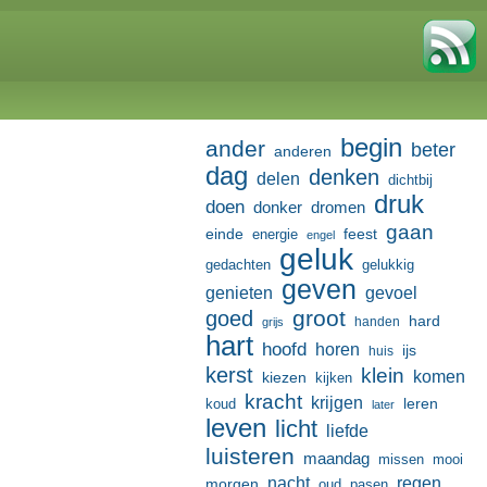
begin
ander
beter
anderen
dag
denken
delen
dichtbij
druk
doen
donker
dromen
gaan
einde
feest
energie
engel
geluk
gedachten
gelukkig
geven
genieten
gevoel
groot
goed
hard
handen
grijs
hart
hoofd
horen
ijs
huis
kerst
klein
komen
kiezen
kijken
kracht
krijgen
leren
koud
later
leven
licht
liefde
luisteren
maandag
missen
mooi
nacht
regen
morgen
oud
pasen