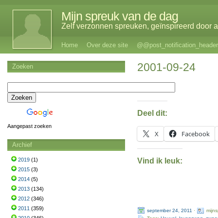
Mijn spreuk van de dag
Zelf verzonnen spreuken, geïnspireerd door al
Home
Over deze site
@@post_notification_header
2001-09-24
Zoeken
Deel dit:
Aangepast zoeken
X
Facebook
Archief
Vind ik leuk:
2019
(1)
2015
(3)
2014
(5)
2013
(134)
2012
(346)
2011
(359)
september 24, 2011
·
mijn