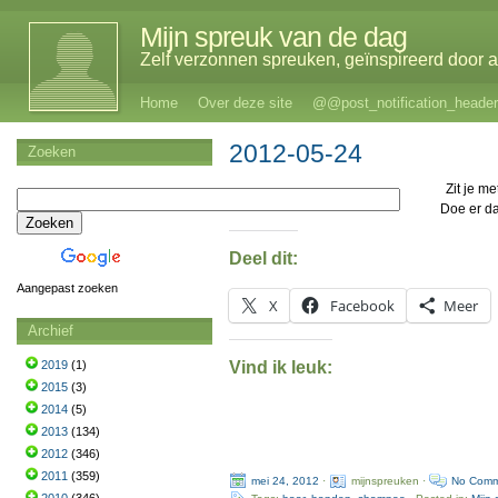
Mijn spreuk van de dag
Zelf verzonnen spreuken, geïnspireerd door al
Home
Over deze site
@@post_notification_header
2012-05-24
Zoeken
Zit je me
Doe er d
Deel dit:
Aangepast zoeken
X
Facebook
Meer
Archief
Vind ik leuk:
2019
(1)
2015
(3)
2014
(5)
2013
(134)
2012
(346)
2011
(359)
mei 24, 2012
·
mijnspreuken ·
No Comm