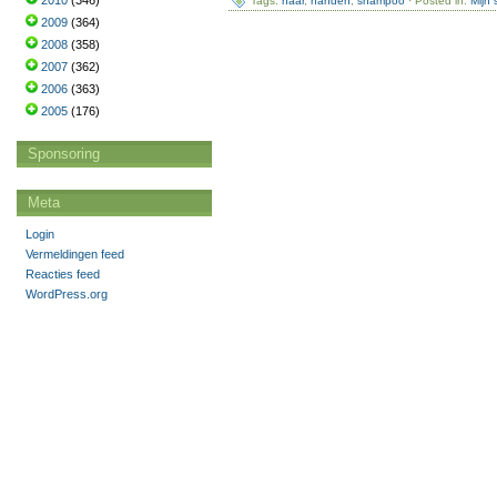
2010
(346)
Tags:
haar
,
handen
,
shampoo
· Posted in:
Mijn
2009
(364)
2008
(358)
2007
(362)
2006
(363)
2005
(176)
Sponsoring
Meta
Login
Vermeldingen feed
Reacties feed
WordPress.org