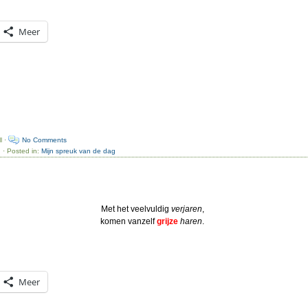
Meer
l ·
No Comments
d
· Posted in:
Mijn spreuk van de dag
Met het veelvuldig
verjaren
,
komen vanzelf
grijze
haren
.
Meer