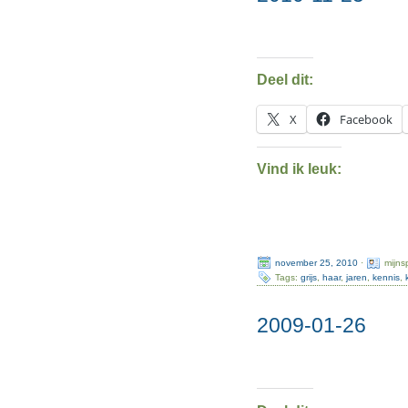
Deel dit:
X
Facebook
Vind ik leuk:
november 25, 2010
·
mijns
Tags:
grijs
,
haar
,
jaren
,
kennis
,
2009-01-26