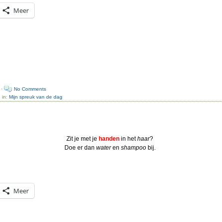
Meer
 ·
No Comments
 in:
Mijn spreuk van de dag
Zit je met je
handen
in het
haar
?
Doe er dan
water
en
shampoo
bij.
Meer