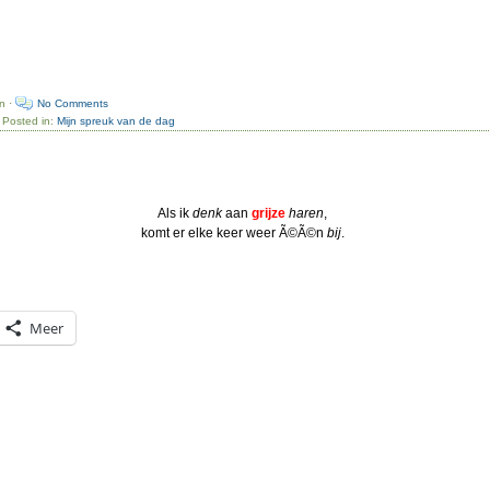
n ·
No Comments
 Posted in:
Mijn spreuk van de dag
Als ik
denk
aan
grijze
haren
,
komt er elke keer weer Ã©Ã©n
bij
.
Meer