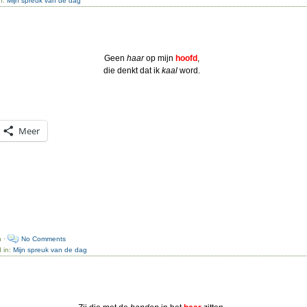
in:
Mijn spreuk van de dag
Geen
haar
op mijn
hoofd
,
die denkt dat ik
kaal
word.
Meer
n ·
No Comments
 in:
Mijn spreuk van de dag