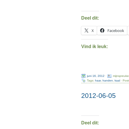
Deel dit:
X
Facebook
Vind ik leuk:
juni 16, 2012
·
mijnspreuke
Tags:
haar
,
handen
,
kaal
· Post
2012-06-05
Deel dit: