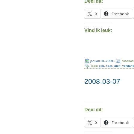
Deel dit:
X
Facebook
Vind ik leuk:
januari 26, 2009
·
coach4al
Tags:
grijs
,
haar
,
jaren
,
verstan
2008-03-07
Deel dit:
X
Facebook