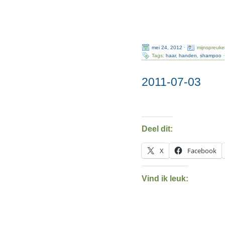
mei 24, 2012
·
mijnspreuke
Tags:
haar
,
handen
,
shampoo
·
2011-07-03
Deel dit:
X
Facebook
Vind ik leuk: