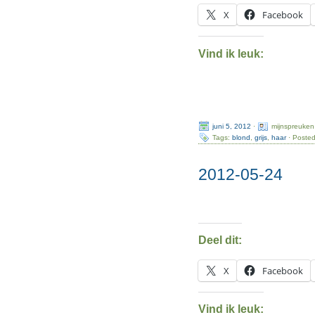
X
Facebook
Vind ik leuk:
juni 5, 2012
·
mijnspreuken
Tags:
blond
,
grijs
,
haar
· Posted
2012-05-24
Deel dit:
X
Facebook
Vind ik leuk: