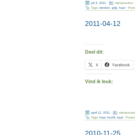
juli 3, 2011
·
mijnspreuken 
Tags:
denken
,
grijs
,
haar
· Post
2011-04-12
Deel dit:
X
Facebook
Vind ik leuk:
april 12, 2011
·
mijnspreuk
Tags:
haar
,
hoofd
,
kaal
· Posted
2010-11-25