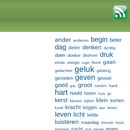
begin
ander
beter
anderen
dag
denken
delen
dichtbij
druk
doen
donker
dromen
gaan
einde
feest
energie
engel
geluk
gedachten
gelukkig
geven
genieten
gevoel
groot
goed
hard
handen
grijs
hart
hoofd
horen
ijs
huis
kerst
klein
komen
kiezen
kijken
kracht
krijgen
leren
koud
later
leven
licht
liefde
luisteren
maandag
missen
mooi
nacht
regen
morgen
oud
pasen