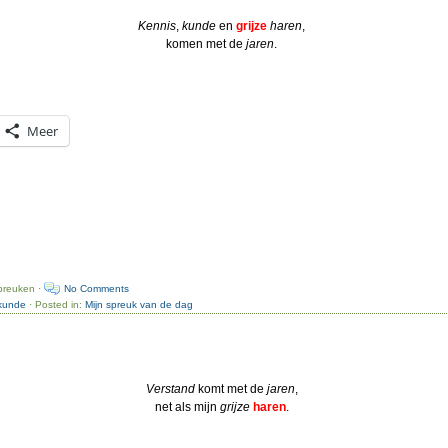
Kennis
,
kunde
en
grijze
haren
,
komen met de
jaren
.
Meer
preuken ·
No Comments
kunde
· Posted in:
Mijn spreuk van de dag
Verstand
komt met de
jaren
,
net als mijn
grijze
haren
.