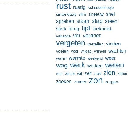
rust
rustig
schouderklopje
sneeuw
snel
sinterklaas
slim
stap
staan
spreken
steen
tijd
terug
toekomst
sterk
ver
verdriet
vakantie
vergeten
vinden
vertellen
wachten
voelen
voor
vrijdag
vrijheid
warmte
weer
warm
weekend
werk
weten
weg
werken
zien
zelf
wit
winter
ziek
wijs
zitten
zon
zoeken
zomer
zorgen