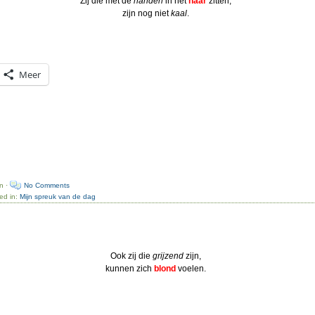
Zij die met de
handen
in het
haar
zitten,
zijn nog niet
kaal
.
Meer
n ·
No Comments
ed in:
Mijn spreuk van de dag
Ook zij die
grijzend
zijn,
kunnen zich
blond
voelen.