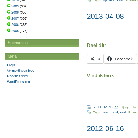
2010
(346)
Tags:
grijs
,
haar
,
kaal
· Posted 
2009
(364)
2008
(358)
2013-04-08
2007
(362)
2006
(363)
2005
(176)
Sponsoring
Deel dit:
Meta
X
Facebook
Login
Vermeldingen feed
Vind ik leuk:
Reacties feed
WordPress.org
april 8, 2013
·
mijnspreuke
Tags:
haar
,
hoofd
,
kaal
· Posted
2012-06-16