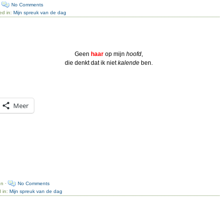
·
No Comments
ed in:
Mijn spreuk van de dag
Geen
haar
op mijn
hoofd
,
die denkt dat ik niet
kalende
ben.
Meer
en ·
No Comments
 in:
Mijn spreuk van de dag