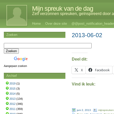
Mijn spreuk van de dag
Zelf verzonnen spreuken, geïnspireerd door al
Home
Over deze site
@@post_notification_header
2013-06-02
Zoeken
Deel dit:
Aangepast zoeken
X
Facebook
Archief
Vind ik leuk:
2019
(1)
2015
(3)
2014
(5)
2013
(134)
2012
(346)
2011
(359)
juni 2, 2013
·
mijnspreuken