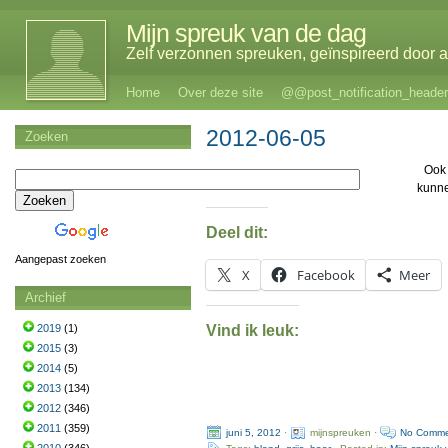
Mijn spreuk van de dag
Zelf verzonnen spreuken, geïnspireerd door al
Home
Over deze site
@@post_notification_header
2012-06-05
Zoeken
Ook 
kunn
Deel dit:
Aangepast zoeken
X
Facebook
Meer
Archief
Vind ik leuk:
2019
(1)
2015
(3)
2014
(5)
2013
(134)
2012
(346)
2011
(359)
juni 5, 2012
·
mijnspreuken ·
No Comme