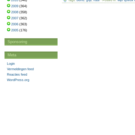
2010
(346)
Tags:
blond
,
grijs
,
haar
· Posted in:
Mijn spreuk
2009
(364)
2008
(358)
2007
(362)
2006
(363)
2005
(176)
Sponsoring
Meta
Login
Vermeldingen feed
Reacties feed
WordPress.org