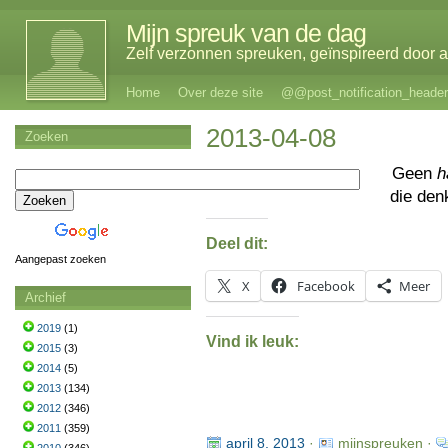
Mijn spreuk van de dag
Zelf verzonnen spreuken, geïnspireerd door al
Home
Over deze site
@@post_notification_header
2013-04-08
Zoeken
Geen
h
die den
Deel dit:
Aangepast zoeken
X
Facebook
Meer
Archief
2019
(1)
Vind ik leuk:
2015
(3)
2014
(5)
2013
(134)
2012
(346)
2011
(359)
april 8, 2013
·
mijnspreuken ·