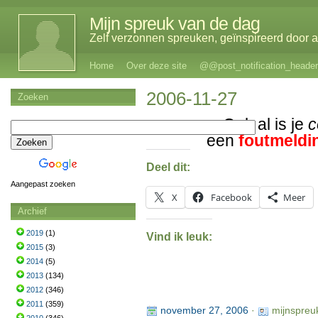
Mijn spreuk van de dag
Zelf verzonnen spreuken, geïnspireerd door al
Home
Over deze site
@@post_notification_header
2006-11-27
Zoeken
Ook al is je
c
een
foutmeldi
Deel dit:
Aangepast zoeken
X
Facebook
Meer
Archief
2019
(1)
Vind ik leuk:
2015
(3)
2014
(5)
2013
(134)
2012
(346)
2011
(359)
november 27, 2006
·
mijnspreu