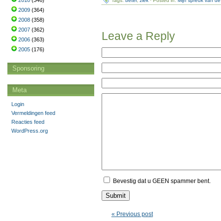
2010
(346)
Tags:
beter
,
ziek
· Posted in:
Mijn spreuk van d
2009
(364)
2008
(358)
2007
(362)
Leave a Reply
2006
(363)
2005
(176)
Sponsoring
Meta
Login
Vermeldingen feed
Reacties feed
WordPress.org
Bevestig dat u GEEN spammer bent.
« Previous post