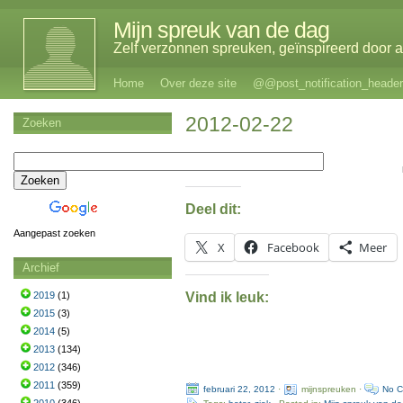
Mijn spreuk van de dag
Zelf verzonnen spreuken, geïnspireerd door al
Home
Over deze site
@@post_notification_header
2012-02-22
Zoeken
Deel dit:
Aangepast zoeken
X
Facebook
Meer
Archief
Vind ik leuk:
2019
(1)
2015
(3)
2014
(5)
2013
(134)
2012
(346)
2011
(359)
februari 22, 2012
·
mijnspreuken ·
No 