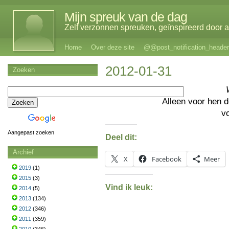
Mijn spreuk van de dag
Zelf verzonnen spreuken, geïnspireerd door al
Home
Over deze site
@@post_notification_header
2012-01-31
Zoeken
Alleen voor hen 
v
Aangepast zoeken
Deel dit:
Archief
X
Facebook
Meer
2019
(1)
2015
(3)
Vind ik leuk:
2014
(5)
2013
(134)
2012
(346)
2011
(359)